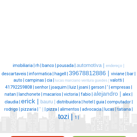
automotiva |
imobiliaria |
rh |
banco |
pousada |
endereço |
39678812886 |
descartaveis |
informatica |
hagell |
viviane |
bar |
auto |
campinas |
cia |
valotti |
lucas marciano ventura guedes |
41792259808 |
senhor |
joaquim |
luiz |
joani |
gerson |
' |
empresas |
alejandro |
natan |
lanchonete |
macarios |
victoria |
fabio |
alex |
erick |
bauru |
claudia |
distribuidora |
hotel |
guia |
computador |
rodrigo |
pizzaria |
'' |
|
pizza |
alimentos |
advocacia |
lucas |
tatiana |
tozi |
1 |