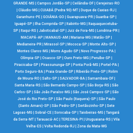
GRANDE-MS
|
Campos Jordão-SP
|
Ceilândia-DF
|
Cerejeiras-RO
|
Cláudio-MG
|
CUIABÁ (Pedra 90)-MT
|
Duque de Caxias-RJ
|
Garanhuns-PE
|
GOIÂNIA-GO
|
Guarapuava-PR
|
Guariba-SP
|
Iguapé-SP
|
Ilha Comprida-SP
|
Itabirito-MG
|
Itaquaquecetuba-
SP
|
Itaqui-RS
|
Jaboticabal-SP
|
Juiz de Fora-MG
|
Londrina-PR
|
MACAPÁ-AP
|
MANAUS-AM
|
Mariana-MG
|
Matão-SP
|
Medianeira-PR
|
Mirassol-SP
|
Mococa-SP
|
Monte Alto-SP
|
Montes Claros-MG
|
Morro Agudo-SP
|
Novo Progresso-PA
|
Olímpia-SP
|
Osasco-SP
|
Ouro Preto-MG
|
Peruíbe-SP
|
Piracicaba-SP
|
Pirassununga-SP
|
Ponta Porã-MS
|
Portel-PA
|
Porto Seguro-BA
|
Praia Grande-SP
|
Ribeirão Preto-SP
|
Rolim
de Moura-RO
|
Salto-SP
|
SALVADOR-BA
|
Samambaia-DF
|
Santa Maria-RS
|
São Bernardo Campo-SP
|
São Borja-RS
|
São
Carlos-SP
|
São João Paraíso-MG
|
São José Campos-SP
|
São
José do Rio Preto-SP
|
São Paulo (Itaquera)-SP
|
São Paulo
(Santo Amaro)-SP
|
São Pedro-SP
|
Sertãozinho-SP
|
Sete
Lagoas-MG
|
Sobral-CE
|
Sorocaba-SP
|
Taiobeiras-MG
|
Tangará
da Serra-MT
|
Tarauacá-AC
|
TERESINA-PI
|
Uruguaiana-RS
|
Vila
Velha-ES
|
Volta Redonda-RJ
|
Zona da Mata-MG