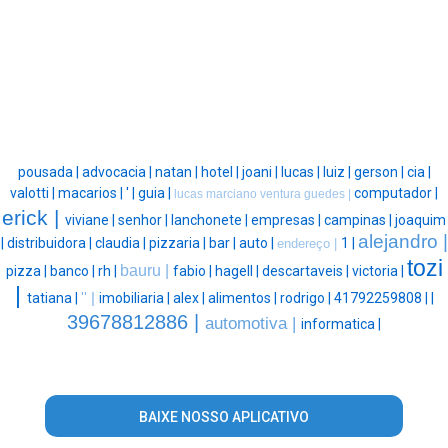
pousada |
advocacia |
natan |
hotel |
joani |
lucas |
luiz |
gerson |
cia |
valotti |
macarios |
' |
guia |
computador |
lucas marciano ventura guedes |
erick |
viviane |
senhor |
lanchonete |
empresas |
campinas |
joaquim
alejandro |
|
distribuidora |
claudia |
pizzaria |
bar |
auto |
1 |
endereço |
tozi
bauru |
pizza |
banco |
rh |
fabio |
hagell |
descartaveis |
victoria |
|
tatiana |
'' |
imobiliaria |
alex |
alimentos |
rodrigo |
41792259808 |
|
39678812886 |
automotiva |
informatica |
BAIXE NOSSO APLICATIVO