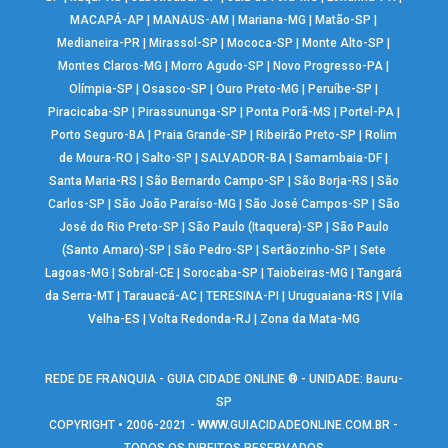
MACAPÁ-AP
|
MANAUS-AM
|
Mariana-MG
|
Matão-SP
|
Medianeira-PR
|
Mirassol-SP
|
Mococa-SP
|
Monte Alto-SP
|
Montes Claros-MG
|
Morro Agudo-SP
|
Novo Progresso-PA
|
Olímpia-SP
|
Osasco-SP
|
Ouro Preto-MG
|
Peruíbe-SP
|
Piracicaba-SP
|
Pirassununga-SP
|
Ponta Porã-MS
|
Portel-PA
|
Porto Seguro-BA
|
Praia Grande-SP
|
Ribeirão Preto-SP
|
Rolim
de Moura-RO
|
Salto-SP
|
SALVADOR-BA
|
Samambaia-DF
|
Santa Maria-RS
|
São Bernardo Campo-SP
|
São Borja-RS
|
São
Carlos-SP
|
São João Paraíso-MG
|
São José Campos-SP
|
São
José do Rio Preto-SP
|
São Paulo (Itaquera)-SP
|
São Paulo
(Santo Amaro)-SP
|
São Pedro-SP
|
Sertãozinho-SP
|
Sete
Lagoas-MG
|
Sobral-CE
|
Sorocaba-SP
|
Taiobeiras-MG
|
Tangará
da Serra-MT
|
Tarauacá-AC
|
TERESINA-PI
|
Uruguaiana-RS
|
Vila
Velha-ES
|
Volta Redonda-RJ
|
Zona da Mata-MG
REDE DE FRANQUIA - GUIA CIDADE ONLINE ® - UNIDADE: Bauru-
SP
COPYRIGHT • 2006-2021 -
WWW.GUIACIDADEONLINE.COM.BR
-
TODOS OS DIREITOS RESERVADOS