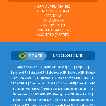
• GUIA CIDADE (MATRIZ)
• SEJA REPRESENTANTE
• FRANQUIA
• GUIA MOBILE
• ANUNCIE AQUI
• CONTATO (BAURU-SP)
• CONTATO (MATRIZ)
MAIS CIDADES ONLINE
Angra dos Reis-RJ
|
Apiaí-SP
|
Aracaju-SE
|
Arujá-SP
|
Barretos-SP
|
Batatais-SP
|
Bebedouro-SP
|
Bertioga-SP
|
Birigui-
SP
|
Boa Vista-RR
|
Cajamar-SP
|
Caldas Novas-GO
|
CAMPO
GRANDE-MS
|
Campos Jordão-SP
|
Ceilândia-DF
|
Cerejeiras-RO
|
Cláudio-MG
|
CUIABÁ (Pedra 90)-MT
|
Duque de Caxias-RJ
|
Garanhuns-PE
|
GOIÂNIA-GO
|
Guarapuava-PR
|
Guariba-SP
|
Iguapé-SP
|
Ilha Comprida-SP
|
Itabirito-MG
|
Itaquaquecetuba-
SP
|
Itaqui-RS
|
Jaboticabal-SP
|
Juiz de Fora-MG
|
Londrina-PR
|