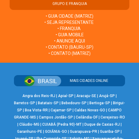
GRUPO E FRANQUIA
• GUIA CIDADE (MATRIZ)
• SEJA REPRESENTANTE
• FRANQUIA
• GUIA MOBILE
• ANUNCIE AQUI
• CONTATO (BAURU-SP)
• CONTATO (MATRIZ)
MAIS CIDADES ONLINE
Angra dos Reis-RJ
|
Apiaí-SP
|
Aracaju-SE
|
Arujá-SP
|
Barretos-SP
|
Batatais-SP
|
Bebedouro-SP
|
Bertioga-SP
|
Birigui-
SP
|
Boa Vista-RR
|
Cajamar-SP
|
Caldas Novas-GO
|
CAMPO
GRANDE-MS
|
Campos Jordão-SP
|
Ceilândia-DF
|
Cerejeiras-RO
|
Cláudio-MG
|
CUIABÁ (Pedra 90)-MT
|
Duque de Caxias-RJ
|
Garanhuns-PE
|
GOIÂNIA-GO
|
Guarapuava-PR
|
Guariba-SP
|
Iguapé-SP
|
Ilha Comprida-SP
|
Itabirito-MG
|
Itaquaquecetuba-