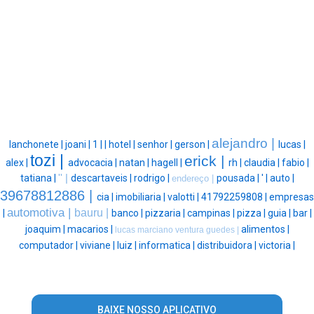
alejandro |
lanchonete |
joani |
1 |
|
hotel |
senhor |
gerson |
lucas |
tozi |
erick |
alex |
advocacia |
natan |
hagell |
rh |
claudia |
fabio |
tatiana |
'' |
descartaveis |
rodrigo |
pousada |
' |
auto |
endereço |
39678812886 |
cia |
imobiliaria |
valotti |
41792259808 |
empresas
automotiva |
bauru |
|
banco |
pizzaria |
campinas |
pizza |
guia |
bar |
joaquim |
macarios |
alimentos |
lucas marciano ventura guedes |
computador |
viviane |
luiz |
informatica |
distribuidora |
victoria |
BAIXE NOSSO APLICATIVO