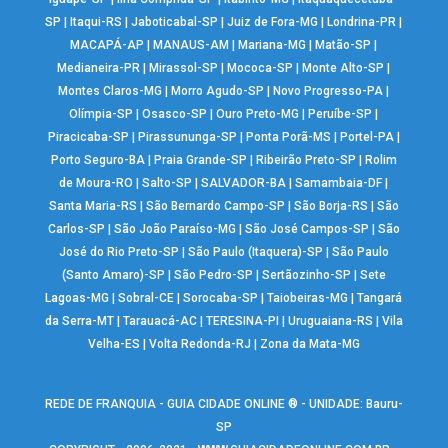
SP
|
Itaqui-RS
|
Jaboticabal-SP
|
Juiz de Fora-MG
|
Londrina-PR
|
MACAPÁ-AP
|
MANAUS-AM
|
Mariana-MG
|
Matão-SP
|
Medianeira-PR
|
Mirassol-SP
|
Mococa-SP
|
Monte Alto-SP
|
Montes Claros-MG
|
Morro Agudo-SP
|
Novo Progresso-PA
|
Olímpia-SP
|
Osasco-SP
|
Ouro Preto-MG
|
Peruíbe-SP
|
Piracicaba-SP
|
Pirassununga-SP
|
Ponta Porã-MS
|
Portel-PA
|
Porto Seguro-BA
|
Praia Grande-SP
|
Ribeirão Preto-SP
|
Rolim
de Moura-RO
|
Salto-SP
|
SALVADOR-BA
|
Samambaia-DF
|
Santa Maria-RS
|
São Bernardo Campo-SP
|
São Borja-RS
|
São
Carlos-SP
|
São João Paraíso-MG
|
São José Campos-SP
|
São
José do Rio Preto-SP
|
São Paulo (Itaquera)-SP
|
São Paulo
(Santo Amaro)-SP
|
São Pedro-SP
|
Sertãozinho-SP
|
Sete
Lagoas-MG
|
Sobral-CE
|
Sorocaba-SP
|
Taiobeiras-MG
|
Tangará
da Serra-MT
|
Tarauacá-AC
|
TERESINA-PI
|
Uruguaiana-RS
|
Vila
Velha-ES
|
Volta Redonda-RJ
|
Zona da Mata-MG
REDE DE FRANQUIA - GUIA CIDADE ONLINE ® - UNIDADE: Bauru-
SP