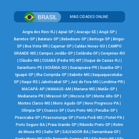
MAIS CIDADES ONLINE
Angra dos Reis-RJ
|
Apiaí-SP
|
Aracaju-SE
|
Arujá-SP
|
Barretos-SP
|
Batatais-SP
|
Bebedouro-SP
|
Bertioga-SP
|
Birigui-
SP
|
Boa Vista-RR
|
Cajamar-SP
|
Caldas Novas-GO
|
CAMPO
GRANDE-MS
|
Campos Jordão-SP
|
Ceilândia-DF
|
Cerejeiras-RO
|
Cláudio-MG
|
CUIABÁ (Pedra 90)-MT
|
Duque de Caxias-RJ
|
Garanhuns-PE
|
GOIÂNIA-GO
|
Guarapuava-PR
|
Guariba-SP
|
Iguapé-SP
|
Ilha Comprida-SP
|
Itabirito-MG
|
Itaquaquecetuba-
SP
|
Itaqui-RS
|
Jaboticabal-SP
|
Juiz de Fora-MG
|
Londrina-PR
|
MACAPÁ-AP
|
MANAUS-AM
|
Mariana-MG
|
Matão-SP
|
Medianeira-PR
|
Mirassol-SP
|
Mococa-SP
|
Monte Alto-SP
|
Montes Claros-MG
|
Morro Agudo-SP
|
Novo Progresso-PA
|
Olímpia-SP
|
Osasco-SP
|
Ouro Preto-MG
|
Peruíbe-SP
|
Piracicaba-SP
|
Pirassununga-SP
|
Ponta Porã-MS
|
Portel-PA
|
Porto Seguro-BA
|
Praia Grande-SP
|
Ribeirão Preto-SP
|
Rolim
de Moura-RO
|
Salto-SP
|
SALVADOR-BA
|
Samambaia-DF
|
Santa Maria-RS
|
São Bernardo Campo-SP
|
São Borja-RS
|
São