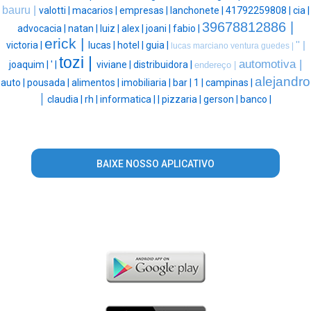
bauru |
valotti |
macarios |
empresas |
lanchonete |
41792259808 |
cia |
39678812886 |
advocacia |
natan |
luiz |
alex |
joani |
fabio |
erick |
victoria |
lucas |
hotel |
guia |
'' |
lucas marciano ventura guedes |
tozi |
automotiva |
joaquim |
' |
viviane |
distribuidora |
endereço |
alejandro
auto |
pousada |
alimentos |
imobiliaria |
bar |
1 |
campinas |
|
claudia |
rh |
informatica |
|
pizzaria |
gerson |
banco |
BAIXE NOSSO APLICATIVO