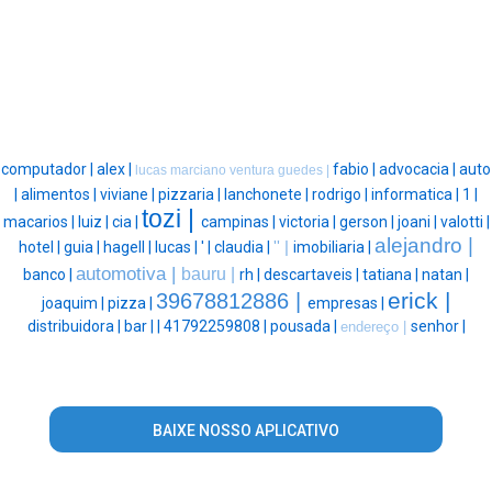
computador |
alex |
fabio |
advocacia |
auto
lucas marciano ventura guedes |
|
alimentos |
viviane |
pizzaria |
lanchonete |
rodrigo |
informatica |
1 |
tozi |
macarios |
luiz |
cia |
campinas |
victoria |
gerson |
joani |
valotti |
alejandro |
hotel |
guia |
hagell |
lucas |
' |
claudia |
'' |
imobiliaria |
automotiva |
bauru |
banco |
rh |
descartaveis |
tatiana |
natan |
erick |
39678812886 |
joaquim |
pizza |
empresas |
distribuidora |
bar |
|
41792259808 |
pousada |
senhor |
endereço |
BAIXE NOSSO APLICATIVO