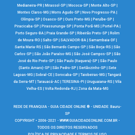
Medianeira-PR
|
Mirassol-SP
|
Mococa-SP
|
Monte Alto-SP
|
Montes Claros-MG
|
Morro Agudo-SP
|
Novo Progresso-PA
|
Olímpia-SP
|
Osasco-SP
|
Ouro Preto-MG
|
Peruíbe-SP
|
Piracicaba-SP
|
Pirassununga-SP
|
Ponta Porã-MS
|
Portel-PA
|
Porto Seguro-BA
|
Praia Grande-SP
|
Ribeirão Preto-SP
|
Rolim
de Moura-RO
|
Salto-SP
|
SALVADOR-BA
|
Samambaia-DF
|
Santa Maria-RS
|
São Bernardo Campo-SP
|
São Borja-RS
|
São
Carlos-SP
|
São João Paraíso-MG
|
São José Campos-SP
|
São
José do Rio Preto-SP
|
São Paulo (Itaquera)-SP
|
São Paulo
(Santo Amaro)-SP
|
São Pedro-SP
|
Sertãozinho-SP
|
Sete
Lagoas-MG
|
Sobral-CE
|
Sorocaba-SP
|
Taiobeiras-MG
|
Tangará
da Serra-MT
|
Tarauacá-AC
|
TERESINA-PI
|
Uruguaiana-RS
|
Vila
Velha-ES
|
Volta Redonda-RJ
|
Zona da Mata-MG
REDE DE FRANQUIA - GUIA CIDADE ONLINE ® - UNIDADE: Bauru-
SP
COPYRIGHT • 2006-2021 -
WWW.GUIACIDADEONLINE.COM.BR
-
TODOS OS DIREITOS RESERVADOS
POLÍTICA DE PRIVACIDADE E TERMOS DE USO