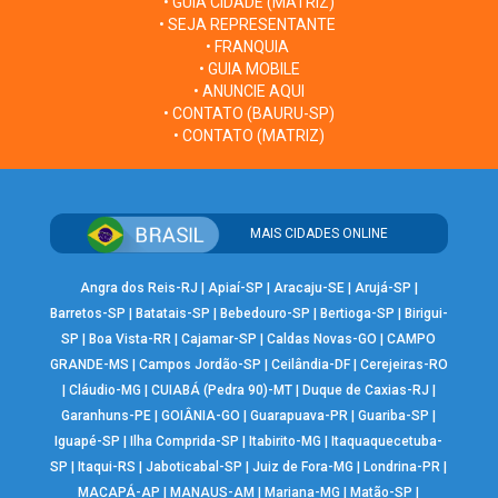
• GUIA CIDADE (MATRIZ)
• SEJA REPRESENTANTE
• FRANQUIA
• GUIA MOBILE
• ANUNCIE AQUI
• CONTATO (BAURU-SP)
• CONTATO (MATRIZ)
MAIS CIDADES ONLINE
Angra dos Reis-RJ
|
Apiaí-SP
|
Aracaju-SE
|
Arujá-SP
|
Barretos-SP
|
Batatais-SP
|
Bebedouro-SP
|
Bertioga-SP
|
Birigui-
SP
|
Boa Vista-RR
|
Cajamar-SP
|
Caldas Novas-GO
|
CAMPO
GRANDE-MS
|
Campos Jordão-SP
|
Ceilândia-DF
|
Cerejeiras-RO
|
Cláudio-MG
|
CUIABÁ (Pedra 90)-MT
|
Duque de Caxias-RJ
|
Garanhuns-PE
|
GOIÂNIA-GO
|
Guarapuava-PR
|
Guariba-SP
|
Iguapé-SP
|
Ilha Comprida-SP
|
Itabirito-MG
|
Itaquaquecetuba-
SP
|
Itaqui-RS
|
Jaboticabal-SP
|
Juiz de Fora-MG
|
Londrina-PR
|
MACAPÁ-AP
|
MANAUS-AM
|
Mariana-MG
|
Matão-SP
|