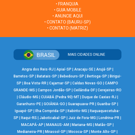
• FRANQUIA
• GUIA MOBILE
• ANUNCIE AQUI
• CONTATO (BAURU-SP)
• CONTATO (MATRIZ)
MAIS CIDADES ONLINE
Angra dos Reis-RJ
|
Apiaí-SP
|
Aracaju-SE
|
Arujá-SP
|
Barretos-SP
|
Batatais-SP
|
Bebedouro-SP
|
Bertioga-SP
|
Birigui-
SP
|
Boa Vista-RR
|
Cajamar-SP
|
Caldas Novas-GO
|
CAMPO
GRANDE-MS
|
Campos Jordão-SP
|
Ceilândia-DF
|
Cerejeiras-RO
|
Cláudio-MG
|
CUIABÁ (Pedra 90)-MT
|
Duque de Caxias-RJ
|
Garanhuns-PE
|
GOIÂNIA-GO
|
Guarapuava-PR
|
Guariba-SP
|
Iguapé-SP
|
Ilha Comprida-SP
|
Itabirito-MG
|
Itaquaquecetuba-
SP
|
Itaqui-RS
|
Jaboticabal-SP
|
Juiz de Fora-MG
|
Londrina-PR
|
MACAPÁ-AP
|
MANAUS-AM
|
Mariana-MG
|
Matão-SP
|
Medianeira-PR
|
Mirassol-SP
|
Mococa-SP
|
Monte Alto-SP
|