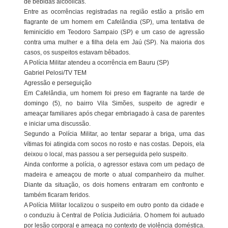
de bebidas alcoólicas.
Entre as ocorrências registradas na região estão a prisão em
flagrante de um homem em Cafelândia (SP), uma tentativa de
feminicídio em Teodoro Sampaio (SP) e um caso de agressão
contra uma mulher e a filha dela em Jaú (SP). Na maioria dos
casos, os suspeitos estavam bêbados.
A Polícia Militar atendeu a ocorrência em Bauru (SP)
Gabriel Pelosi/TV TEM
Agressão e perseguição
Em Cafelândia, um homem foi preso em flagrante na tarde de
domingo (5), no bairro Vila Simões, suspeito de agredir e
ameaçar familiares após chegar embriagado à casa de parentes
e iniciar uma discussão.
Segundo a Polícia Militar, ao tentar separar a briga, uma das
vítimas foi atingida com socos no rosto e nas costas. Depois, ela
deixou o local, mas passou a ser perseguida pelo suspeito.
Ainda conforme a polícia, o agressor estava com um pedaço de
madeira e ameaçou de morte o atual companheiro da mulher.
Diante da situação, os dois homens entraram em confronto e
também ficaram feridos.
A Polícia Militar localizou o suspeito em outro ponto da cidade e
o conduziu à Central de Polícia Judiciária. O homem foi autuado
por lesão corporal e ameaça no contexto de violência doméstica.