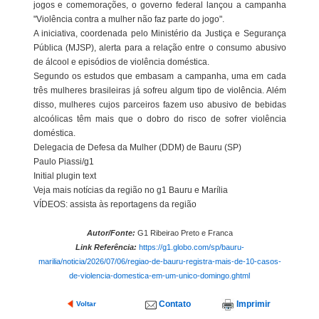
jogos e comemorações, o governo federal lançou a campanha
"Violência contra a mulher não faz parte do jogo".
A iniciativa, coordenada pelo Ministério da Justiça e Segurança
Pública (MJSP), alerta para a relação entre o consumo abusivo
de álcool e episódios de violência doméstica.
Segundo os estudos que embasam a campanha, uma em cada
três mulheres brasileiras já sofreu algum tipo de violência. Além
disso, mulheres cujos parceiros fazem uso abusivo de bebidas
alcoólicas têm mais que o dobro do risco de sofrer violência
doméstica.
Delegacia de Defesa da Mulher (DDM) de Bauru (SP)
Paulo Piassi/g1
Initial plugin text
Veja mais notícias da região no g1 Bauru e Marília
VÍDEOS: assista às reportagens da região
Autor/Fonte:
G1 Ribeirao Preto e Franca
Link Referência:
https://g1.globo.com/sp/bauru-
marilia/noticia/2026/07/06/regiao-de-bauru-registra-mais-de-10-casos-
de-violencia-domestica-em-um-unico-domingo.ghtml
Contato
Imprimir
Voltar