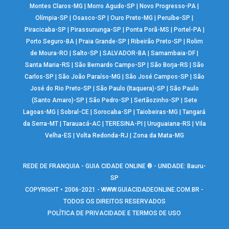
Montes Claros-MG
|
Morro Agudo-SP
|
Novo Progresso-PA
|
Olímpia-SP
|
Osasco-SP
|
Ouro Preto-MG
|
Peruíbe-SP
|
Piracicaba-SP
|
Pirassununga-SP
|
Ponta Porã-MS
|
Portel-PA
|
Porto Seguro-BA
|
Praia Grande-SP
|
Ribeirão Preto-SP
|
Rolim
de Moura-RO
|
Salto-SP
|
SALVADOR-BA
|
Samambaia-DF
|
Santa Maria-RS
|
São Bernardo Campo-SP
|
São Borja-RS
|
São
Carlos-SP
|
São João Paraíso-MG
|
São José Campos-SP
|
São
José do Rio Preto-SP
|
São Paulo (Itaquera)-SP
|
São Paulo
(Santo Amaro)-SP
|
São Pedro-SP
|
Sertãozinho-SP
|
Sete
Lagoas-MG
|
Sobral-CE
|
Sorocaba-SP
|
Taiobeiras-MG
|
Tangará
da Serra-MT
|
Tarauacá-AC
|
TERESINA-PI
|
Uruguaiana-RS
|
Vila
Velha-ES
|
Volta Redonda-RJ
|
Zona da Mata-MG
REDE DE FRANQUIA - GUIA CIDADE ONLINE ® - UNIDADE: Bauru-
SP
COPYRIGHT • 2006-2021 -
WWW.GUIACIDADEONLINE.COM.BR
-
TODOS OS DIREITOS RESERVADOS
POLÍTICA DE PRIVACIDADE E TERMOS DE USO