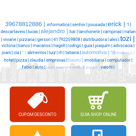
erick |
39678812886 |
informatica |
senhor |
pousada |
1 |
alejandro |
descartaveis |
lucas |
bar |
lanchonete |
campinas |
natan
tozi |
|
viviane |
pizzaria |
gerson |
41792259808 |
distribuidora |
alex |
victoria |
banco |
macarios |
hagell |
rodrigo |
guia |
joaquim |
advocacia |
automotiva |
joani |
cia |
'' |
alimentos |
luiz |
rh |
tatiana |
' |
|
endereço |
bauru |
hotel |
pizza |
claudia |
empresas |
imobiliaria |
computador |
fabio |
auto |
valotti |
lucas marciano ventura guedes |
CUPOM DESCONTO
GUIA SHOP ONLINE