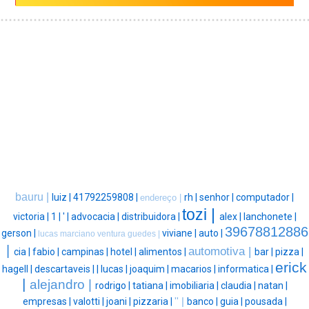
bauru |
luiz |
41792259808 |
rh |
senhor |
computador |
endereço |
tozi |
victoria |
1 |
' |
advocacia |
distribuidora |
alex |
lanchonete |
39678812886
gerson |
viviane |
auto |
lucas marciano ventura guedes |
|
automotiva |
cia |
fabio |
campinas |
hotel |
alimentos |
bar |
pizza |
erick
hagell |
descartaveis |
|
lucas |
joaquim |
macarios |
informatica |
|
alejandro |
rodrigo |
tatiana |
imobiliaria |
claudia |
natan |
empresas |
valotti |
joani |
pizzaria |
'' |
banco |
guia |
pousada |