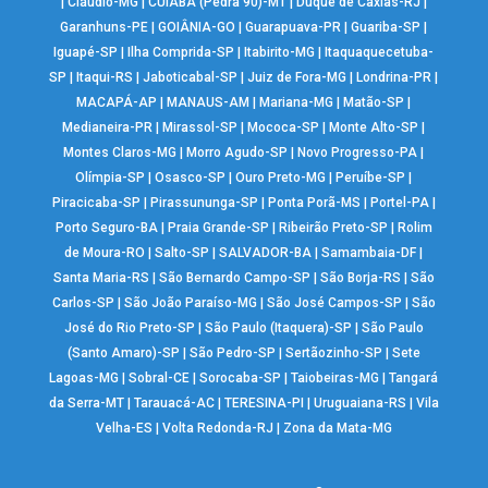
|
Cláudio-MG
|
CUIABÁ (Pedra 90)-MT
|
Duque de Caxias-RJ
|
Garanhuns-PE
|
GOIÂNIA-GO
|
Guarapuava-PR
|
Guariba-SP
|
Iguapé-SP
|
Ilha Comprida-SP
|
Itabirito-MG
|
Itaquaquecetuba-
SP
|
Itaqui-RS
|
Jaboticabal-SP
|
Juiz de Fora-MG
|
Londrina-PR
|
MACAPÁ-AP
|
MANAUS-AM
|
Mariana-MG
|
Matão-SP
|
Medianeira-PR
|
Mirassol-SP
|
Mococa-SP
|
Monte Alto-SP
|
Montes Claros-MG
|
Morro Agudo-SP
|
Novo Progresso-PA
|
Olímpia-SP
|
Osasco-SP
|
Ouro Preto-MG
|
Peruíbe-SP
|
Piracicaba-SP
|
Pirassununga-SP
|
Ponta Porã-MS
|
Portel-PA
|
Porto Seguro-BA
|
Praia Grande-SP
|
Ribeirão Preto-SP
|
Rolim
de Moura-RO
|
Salto-SP
|
SALVADOR-BA
|
Samambaia-DF
|
Santa Maria-RS
|
São Bernardo Campo-SP
|
São Borja-RS
|
São
Carlos-SP
|
São João Paraíso-MG
|
São José Campos-SP
|
São
José do Rio Preto-SP
|
São Paulo (Itaquera)-SP
|
São Paulo
(Santo Amaro)-SP
|
São Pedro-SP
|
Sertãozinho-SP
|
Sete
Lagoas-MG
|
Sobral-CE
|
Sorocaba-SP
|
Taiobeiras-MG
|
Tangará
da Serra-MT
|
Tarauacá-AC
|
TERESINA-PI
|
Uruguaiana-RS
|
Vila
Velha-ES
|
Volta Redonda-RJ
|
Zona da Mata-MG