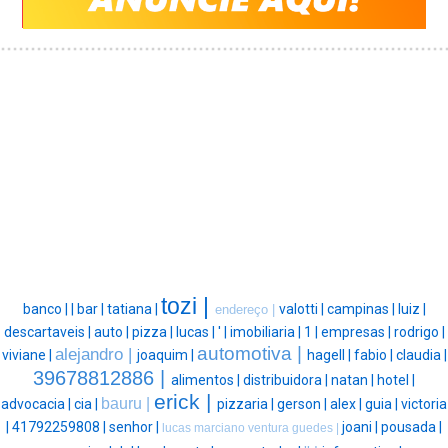
tozi |
banco |
|
bar |
tatiana |
valotti |
campinas |
luiz |
endereço |
descartaveis |
auto |
pizza |
lucas |
' |
imobiliaria |
1 |
empresas |
rodrigo |
automotiva |
alejandro |
viviane |
joaquim |
hagell |
fabio |
claudia |
39678812886 |
alimentos |
distribuidora |
natan |
hotel |
erick |
bauru |
advocacia |
cia |
pizzaria |
gerson |
alex |
guia |
victoria
|
41792259808 |
senhor |
joani |
pousada |
lucas marciano ventura guedes |