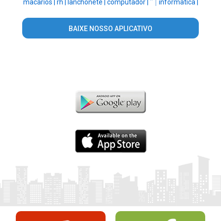
macarios |
rh |
lanchonete |
computador |
'' |
informatica |
BAIXE NOSSO APLICATIVO