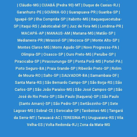
|
Cláudio-MG
|
CUIABÁ (Pedra 90)-MT
|
Duque de Caxias-RJ
|
Garanhuns-PE
|
GOIÂNIA-GO
|
Guarapuava-PR
|
Guariba-SP
|
Iguapé-SP
|
Ilha Comprida-SP
|
Itabirito-MG
|
Itaquaquecetuba-
SP
|
Itaqui-RS
|
Jaboticabal-SP
|
Juiz de Fora-MG
|
Londrina-PR
|
MACAPÁ-AP
|
MANAUS-AM
|
Mariana-MG
|
Matão-SP
|
Medianeira-PR
|
Mirassol-SP
|
Mococa-SP
|
Monte Alto-SP
|
Montes Claros-MG
|
Morro Agudo-SP
|
Novo Progresso-PA
|
Olímpia-SP
|
Osasco-SP
|
Ouro Preto-MG
|
Peruíbe-SP
|
Piracicaba-SP
|
Pirassununga-SP
|
Ponta Porã-MS
|
Portel-PA
|
Porto Seguro-BA
|
Praia Grande-SP
|
Ribeirão Preto-SP
|
Rolim
de Moura-RO
|
Salto-SP
|
SALVADOR-BA
|
Samambaia-DF
|
Santa Maria-RS
|
São Bernardo Campo-SP
|
São Borja-RS
|
São
Carlos-SP
|
São João Paraíso-MG
|
São José Campos-SP
|
São
José do Rio Preto-SP
|
São Paulo (Itaquera)-SP
|
São Paulo
(Santo Amaro)-SP
|
São Pedro-SP
|
Sertãozinho-SP
|
Sete
Lagoas-MG
|
Sobral-CE
|
Sorocaba-SP
|
Taiobeiras-MG
|
Tangará
da Serra-MT
|
Tarauacá-AC
|
TERESINA-PI
|
Uruguaiana-RS
|
Vila
Velha-ES
|
Volta Redonda-RJ
|
Zona da Mata-MG