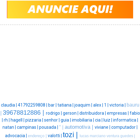
bauru
claudia |
41792259808 |
bar |
tatiana |
joaquim |
alex |
1 |
victoria |
39678812886 |
|
rodrigo |
gerson |
distribuidora |
empresas |
fabio
|
rh |
hagell |
pizzaria |
senhor |
guia |
imobiliaria |
cia |
luiz |
informatica |
automotiva |
natan |
campinas |
pousada |
'' |
viviane |
computador |
tozi |
advocacia |
valotti |
endereço |
lucas marciano ventura guedes |