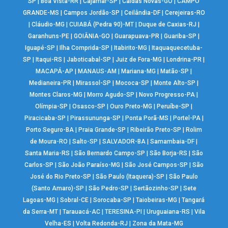
SP
|
Boa Vista-RR
|
Cajamar-SP
|
Caldas Novas-GO
|
CAMPO
GRANDE-MS
|
Campos Jordão-SP
|
Ceilândia-DF
|
Cerejeiras-RO
|
Cláudio-MG
|
CUIABÁ (Pedra 90)-MT
|
Duque de Caxias-RJ
|
Garanhuns-PE
|
GOIÂNIA-GO
|
Guarapuava-PR
|
Guariba-SP
|
Iguapé-SP
|
Ilha Comprida-SP
|
Itabirito-MG
|
Itaquaquecetuba-
SP
|
Itaqui-RS
|
Jaboticabal-SP
|
Juiz de Fora-MG
|
Londrina-PR
|
MACAPÁ-AP
|
MANAUS-AM
|
Mariana-MG
|
Matão-SP
|
Medianeira-PR
|
Mirassol-SP
|
Mococa-SP
|
Monte Alto-SP
|
Montes Claros-MG
|
Morro Agudo-SP
|
Novo Progresso-PA
|
Olímpia-SP
|
Osasco-SP
|
Ouro Preto-MG
|
Peruíbe-SP
|
Piracicaba-SP
|
Pirassununga-SP
|
Ponta Porã-MS
|
Portel-PA
|
Porto Seguro-BA
|
Praia Grande-SP
|
Ribeirão Preto-SP
|
Rolim
de Moura-RO
|
Salto-SP
|
SALVADOR-BA
|
Samambaia-DF
|
Santa Maria-RS
|
São Bernardo Campo-SP
|
São Borja-RS
|
São
Carlos-SP
|
São João Paraíso-MG
|
São José Campos-SP
|
São
José do Rio Preto-SP
|
São Paulo (Itaquera)-SP
|
São Paulo
(Santo Amaro)-SP
|
São Pedro-SP
|
Sertãozinho-SP
|
Sete
Lagoas-MG
|
Sobral-CE
|
Sorocaba-SP
|
Taiobeiras-MG
|
Tangará
da Serra-MT
|
Tarauacá-AC
|
TERESINA-PI
|
Uruguaiana-RS
|
Vila
Velha-ES
|
Volta Redonda-RJ
|
Zona da Mata-MG