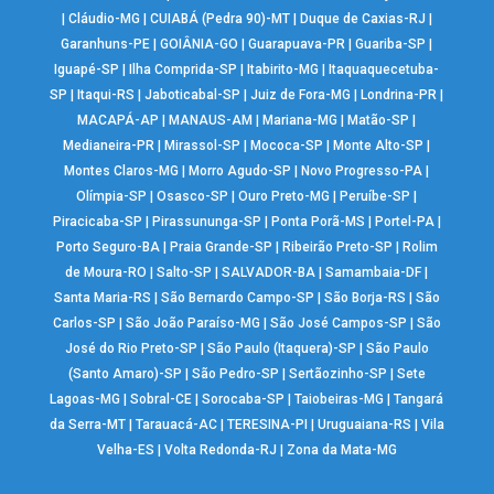
|
Cláudio-MG
|
CUIABÁ (Pedra 90)-MT
|
Duque de Caxias-RJ
|
Garanhuns-PE
|
GOIÂNIA-GO
|
Guarapuava-PR
|
Guariba-SP
|
Iguapé-SP
|
Ilha Comprida-SP
|
Itabirito-MG
|
Itaquaquecetuba-
SP
|
Itaqui-RS
|
Jaboticabal-SP
|
Juiz de Fora-MG
|
Londrina-PR
|
MACAPÁ-AP
|
MANAUS-AM
|
Mariana-MG
|
Matão-SP
|
Medianeira-PR
|
Mirassol-SP
|
Mococa-SP
|
Monte Alto-SP
|
Montes Claros-MG
|
Morro Agudo-SP
|
Novo Progresso-PA
|
Olímpia-SP
|
Osasco-SP
|
Ouro Preto-MG
|
Peruíbe-SP
|
Piracicaba-SP
|
Pirassununga-SP
|
Ponta Porã-MS
|
Portel-PA
|
Porto Seguro-BA
|
Praia Grande-SP
|
Ribeirão Preto-SP
|
Rolim
de Moura-RO
|
Salto-SP
|
SALVADOR-BA
|
Samambaia-DF
|
Santa Maria-RS
|
São Bernardo Campo-SP
|
São Borja-RS
|
São
Carlos-SP
|
São João Paraíso-MG
|
São José Campos-SP
|
São
José do Rio Preto-SP
|
São Paulo (Itaquera)-SP
|
São Paulo
(Santo Amaro)-SP
|
São Pedro-SP
|
Sertãozinho-SP
|
Sete
Lagoas-MG
|
Sobral-CE
|
Sorocaba-SP
|
Taiobeiras-MG
|
Tangará
da Serra-MT
|
Tarauacá-AC
|
TERESINA-PI
|
Uruguaiana-RS
|
Vila
Velha-ES
|
Volta Redonda-RJ
|
Zona da Mata-MG