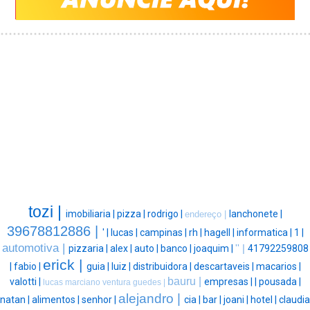
tozi |
imobiliaria |
pizza |
rodrigo |
lanchonete |
endereço |
39678812886 |
' |
lucas |
campinas |
rh |
hagell |
informatica |
1 |
automotiva |
pizzaria |
alex |
auto |
banco |
joaquim |
'' |
41792259808
erick |
|
fabio |
guia |
luiz |
distribuidora |
descartaveis |
macarios |
bauru |
valotti |
empresas |
|
pousada |
lucas marciano ventura guedes |
alejandro |
natan |
alimentos |
senhor |
cia |
bar |
joani |
hotel |
claudia