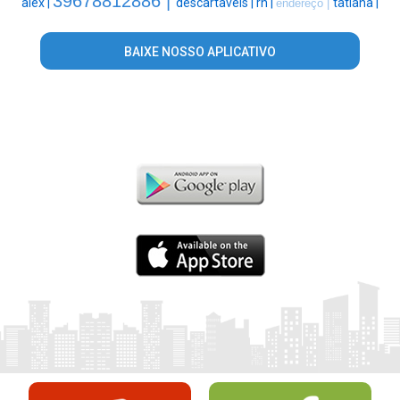
39678812886 |
alex |
descartaveis |
rh |
tatiana |
endereço |
BAIXE NOSSO APLICATIVO