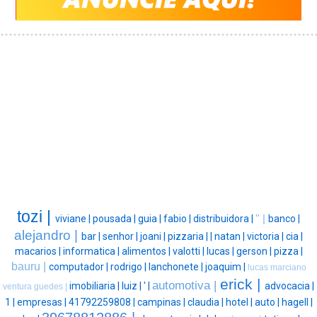
tozi |
viviane |
pousada |
guia |
fabio |
distribuidora |
'' |
banco |
alejandro |
bar |
senhor |
joani |
pizzaria |
|
natan |
victoria |
cia |
macarios |
informatica |
alimentos |
valotti |
lucas |
gerson |
pizza |
bauru |
computador |
rodrigo |
lanchonete |
joaquim |
lucas marciano
erick |
automotiva |
imobiliaria |
luiz |
' |
advocacia |
ventura guedes |
1 |
empresas |
41792259808 |
campinas |
claudia |
hotel |
auto |
hagell |