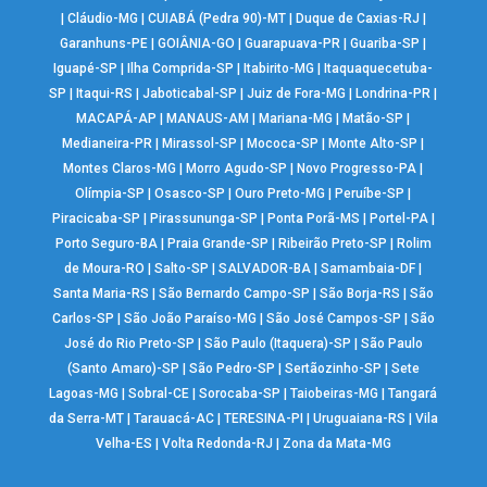
|
Cláudio-MG
|
CUIABÁ (Pedra 90)-MT
|
Duque de Caxias-RJ
|
Garanhuns-PE
|
GOIÂNIA-GO
|
Guarapuava-PR
|
Guariba-SP
|
Iguapé-SP
|
Ilha Comprida-SP
|
Itabirito-MG
|
Itaquaquecetuba-
SP
|
Itaqui-RS
|
Jaboticabal-SP
|
Juiz de Fora-MG
|
Londrina-PR
|
MACAPÁ-AP
|
MANAUS-AM
|
Mariana-MG
|
Matão-SP
|
Medianeira-PR
|
Mirassol-SP
|
Mococa-SP
|
Monte Alto-SP
|
Montes Claros-MG
|
Morro Agudo-SP
|
Novo Progresso-PA
|
Olímpia-SP
|
Osasco-SP
|
Ouro Preto-MG
|
Peruíbe-SP
|
Piracicaba-SP
|
Pirassununga-SP
|
Ponta Porã-MS
|
Portel-PA
|
Porto Seguro-BA
|
Praia Grande-SP
|
Ribeirão Preto-SP
|
Rolim
de Moura-RO
|
Salto-SP
|
SALVADOR-BA
|
Samambaia-DF
|
Santa Maria-RS
|
São Bernardo Campo-SP
|
São Borja-RS
|
São
Carlos-SP
|
São João Paraíso-MG
|
São José Campos-SP
|
São
José do Rio Preto-SP
|
São Paulo (Itaquera)-SP
|
São Paulo
(Santo Amaro)-SP
|
São Pedro-SP
|
Sertãozinho-SP
|
Sete
Lagoas-MG
|
Sobral-CE
|
Sorocaba-SP
|
Taiobeiras-MG
|
Tangará
da Serra-MT
|
Tarauacá-AC
|
TERESINA-PI
|
Uruguaiana-RS
|
Vila
Velha-ES
|
Volta Redonda-RJ
|
Zona da Mata-MG