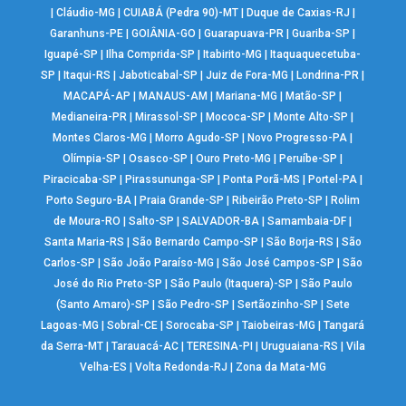
|
Cláudio-MG
|
CUIABÁ (Pedra 90)-MT
|
Duque de Caxias-RJ
|
Garanhuns-PE
|
GOIÂNIA-GO
|
Guarapuava-PR
|
Guariba-SP
|
Iguapé-SP
|
Ilha Comprida-SP
|
Itabirito-MG
|
Itaquaquecetuba-
SP
|
Itaqui-RS
|
Jaboticabal-SP
|
Juiz de Fora-MG
|
Londrina-PR
|
MACAPÁ-AP
|
MANAUS-AM
|
Mariana-MG
|
Matão-SP
|
Medianeira-PR
|
Mirassol-SP
|
Mococa-SP
|
Monte Alto-SP
|
Montes Claros-MG
|
Morro Agudo-SP
|
Novo Progresso-PA
|
Olímpia-SP
|
Osasco-SP
|
Ouro Preto-MG
|
Peruíbe-SP
|
Piracicaba-SP
|
Pirassununga-SP
|
Ponta Porã-MS
|
Portel-PA
|
Porto Seguro-BA
|
Praia Grande-SP
|
Ribeirão Preto-SP
|
Rolim
de Moura-RO
|
Salto-SP
|
SALVADOR-BA
|
Samambaia-DF
|
Santa Maria-RS
|
São Bernardo Campo-SP
|
São Borja-RS
|
São
Carlos-SP
|
São João Paraíso-MG
|
São José Campos-SP
|
São
José do Rio Preto-SP
|
São Paulo (Itaquera)-SP
|
São Paulo
(Santo Amaro)-SP
|
São Pedro-SP
|
Sertãozinho-SP
|
Sete
Lagoas-MG
|
Sobral-CE
|
Sorocaba-SP
|
Taiobeiras-MG
|
Tangará
da Serra-MT
|
Tarauacá-AC
|
TERESINA-PI
|
Uruguaiana-RS
|
Vila
Velha-ES
|
Volta Redonda-RJ
|
Zona da Mata-MG