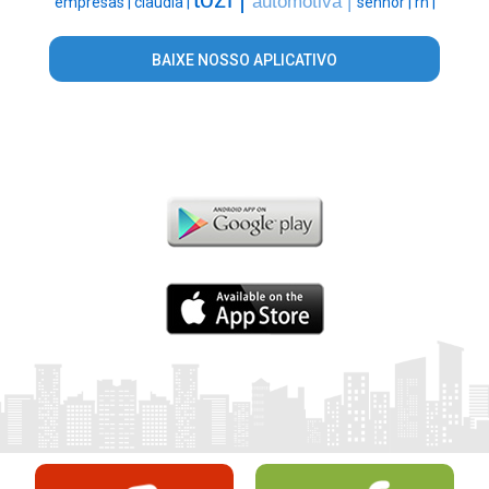
automotiva |
empresas |
claudia |
senhor |
rh |
BAIXE NOSSO APLICATIVO