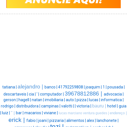
alejandro |
tatiana |
banco |
41792259808 |
joaquim |
1 |
pousada |
39678812886 |
descartaveis |
cia |
' |
computador |
advocacia |
gerson |
hagell |
natan |
imobiliaria |
auto |
pizza |
lucas |
informatica |
bauru |
rodrigo |
distribuidora |
campinas |
valotti |
|
victoria |
hotel |
guia
|
luiz |
'' |
bar |
macarios |
viviane |
endereço |
lucas marciano ventura guedes |
erick |
fabio |
joani |
pizzaria |
alimentos |
alex |
lanchonete |
tozi |