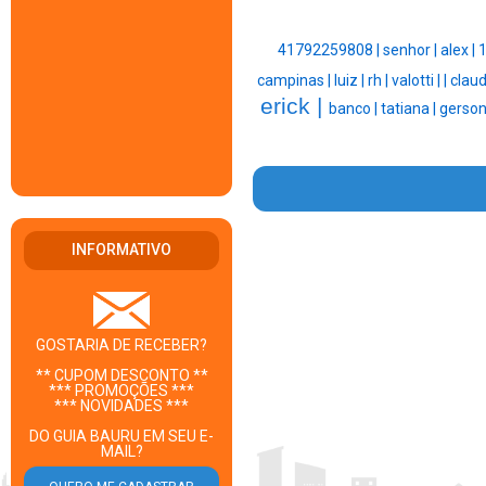
41792259808 |
senhor |
alex |
1
campinas |
luiz |
rh |
valotti |
|
claud
erick |
banco |
tatiana |
gerson
INFORMATIVO
GOSTARIA DE RECEBER?
** CUPOM DESCONTO **
*** PROMOÇÕES ***
*** NOVIDADES ***
DO GUIA BAURU EM SEU E-
MAIL?