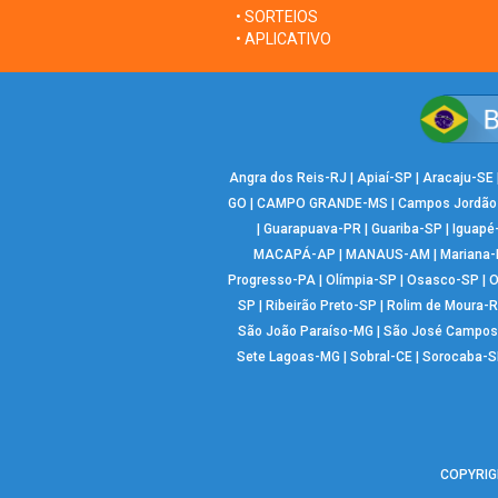
• SORTEIOS
• APLICATIVO
Angra dos Reis-RJ
|
Apiaí-SP
|
Aracaju-SE
GO
|
CAMPO GRANDE-MS
|
Campos Jordão
|
Guarapuava-PR
|
Guariba-SP
|
Iguapé
MACAPÁ-AP
|
MANAUS-AM
|
Mariana
Progresso-PA
|
Olímpia-SP
|
Osasco-SP
|
O
SP
|
Ribeirão Preto-SP
|
Rolim de Moura-
São João Paraíso-MG
|
São José Campos
Sete Lagoas-MG
|
Sobral-CE
|
Sorocaba-S
COPYRIGH