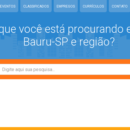
EVENTOS
CLASSIFICADOS
EMPREGOS
CURRÍCULOS
CONTATO
que você está procurando
Bauru-SP e região?