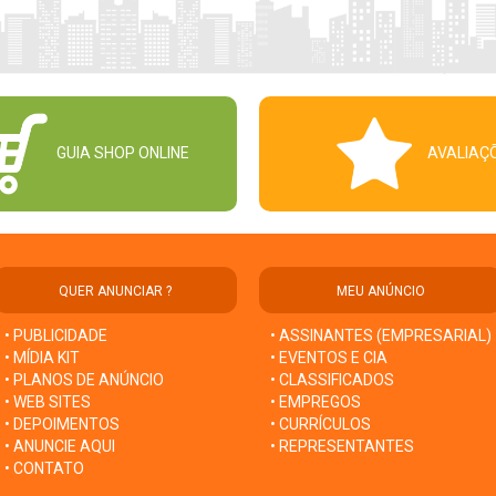
GUIA SHOP ONLINE
AVALIAÇ
QUER ANUNCIAR ?
MEU ANÚNCIO
• PUBLICIDADE
• ASSINANTES (EMPRESARIAL)
• MÍDIA KIT
• EVENTOS E CIA
• PLANOS DE ANÚNCIO
• CLASSIFICADOS
• WEB SITES
• EMPREGOS
• DEPOIMENTOS
• CURRÍCULOS
• ANUNCIE AQUI
• REPRESENTANTES
• CONTATO