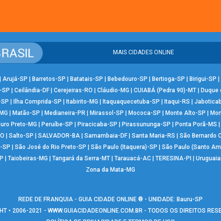
MAIS CIDADES ONLINE
|
Arujá-SP
|
Barretos-SP
|
Batatais-SP
|
Bebedouro-SP
|
Bertioga-SP
|
Birigui-SP
|
-SP
|
Ceilândia-DF
|
Cerejeiras-RO
|
Cláudio-MG
|
CUIABÁ (Pedra 90)-MT
|
Duque 
-SP
|
Ilha Comprida-SP
|
Itabirito-MG
|
Itaquaquecetuba-SP
|
Itaqui-RS
|
Jabotica
-MG
|
Matão-SP
|
Medianeira-PR
|
Mirassol-SP
|
Mococa-SP
|
Monte Alto-SP
|
Mon
uro Preto-MG
|
Peruíbe-SP
|
Piracicaba-SP
|
Pirassununga-SP
|
Ponta Porã-MS
RO
|
Salto-SP
|
SALVADOR-BA
|
Samambaia-DF
|
Santa Maria-RS
|
São Bernardo
-SP
|
São José do Rio Preto-SP
|
São Paulo (Itaquera)-SP
|
São Paulo (Santo Am
P
|
Taiobeiras-MG
|
Tangará da Serra-MT
|
Tarauacá-AC
|
TERESINA-PI
|
Uruguai
Zona da Mata-MG
REDE DE FRANQUIA - GUIA CIDADE ONLINE ® - UNIDADE: Bauru-SP
T • 2006-2021 -
WWW.GUIACIDADEONLINE.COM.BR
- TODOS OS DIREITOS RE