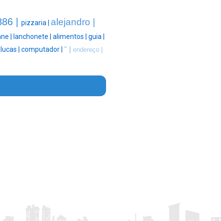
886 |
alejandro |
pizzaria |
ane |
lanchonete |
alimentos |
guia |
|
lucas |
computador |
'' |
endereço |