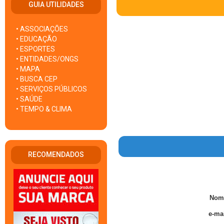
GUIA UTILIDADES
• ASSOCIAÇÕES
• EDUCAÇÃO
• ESPORTES
• ENTIDADES/ONGS
• MAPA
• BUSCA CEP
• SERVIÇOS PÚBLICOS
• SAÚDE
• TEMPO & CLIMA
RECOMENDADOS
Nom
e-mai