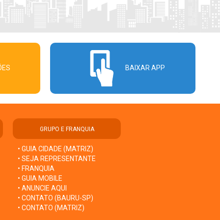
ÕES
BAIXAR APP
GRUPO E FRANQUIA
• GUIA CIDADE (MATRIZ)
• SEJA REPRESENTANTE
• FRANQUIA
• GUIA MOBILE
• ANUNCIE AQUI
• CONTATO (BAURU-SP)
• CONTATO (MATRIZ)