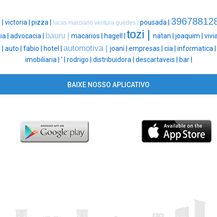
39678812
 |
victoria |
pizza |
pousada |
lucas marciano ventura guedes |
tozi |
bauru |
ia |
advocacia |
macarios |
hagell |
natan |
joaquim |
vivi
automotiva |
 |
auto |
fabio |
hotel |
joani |
empresas |
cia |
informatica 
imobiliaria |
' |
rodrigo |
distribuidora |
descartaveis |
bar |
BAIXE NOSSO APLICATIVO