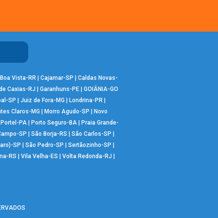
Boa Vista-RR
|
Cajamar-SP
|
Caldas Novas-
de Caxias-RJ
|
Garanhuns-PE
|
GOIÂNIA-GO
bal-SP
|
Juiz de Fora-MG
|
Londrina-PR
|
tes Claros-MG
|
Morro Agudo-SP
|
Novo
|
Portel-PA
|
Porto Seguro-BA
|
Praia Grande-
 Campo-SP
|
São Borja-RS
|
São Carlos-SP
|
aro)-SP
|
São Pedro-SP
|
Sertãozinho-SP
|
ana-RS
|
Vila Velha-ES
|
Volta Redonda-RJ
|
SERVADOS