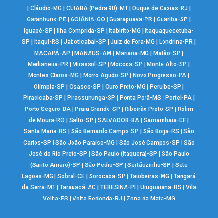
|
Cláudio-MG
|
CUIABÁ (Pedra 90)-MT
|
Duque de Caxias-RJ
|
Garanhuns-PE
|
GOIÂNIA-GO
|
Guarapuava-PR
|
Guariba-SP
|
Iguapé-SP
|
Ilha Comprida-SP
|
Itabirito-MG
|
Itaquaquecetuba-
SP
|
Itaqui-RS
|
Jaboticabal-SP
|
Juiz de Fora-MG
|
Londrina-PR
|
MACAPÁ-AP
|
MANAUS-AM
|
Mariana-MG
|
Matão-SP
|
Medianeira-PR
|
Mirassol-SP
|
Mococa-SP
|
Monte Alto-SP
|
Montes Claros-MG
|
Morro Agudo-SP
|
Novo Progresso-PA
|
Olímpia-SP
|
Osasco-SP
|
Ouro Preto-MG
|
Peruíbe-SP
|
Piracicaba-SP
|
Pirassununga-SP
|
Ponta Porã-MS
|
Portel-PA
|
Porto Seguro-BA
|
Praia Grande-SP
|
Ribeirão Preto-SP
|
Rolim
de Moura-RO
|
Salto-SP
|
SALVADOR-BA
|
Samambaia-DF
|
Santa Maria-RS
|
São Bernardo Campo-SP
|
São Borja-RS
|
São
Carlos-SP
|
São João Paraíso-MG
|
São José Campos-SP
|
São
José do Rio Preto-SP
|
São Paulo (Itaquera)-SP
|
São Paulo
(Santo Amaro)-SP
|
São Pedro-SP
|
Sertãozinho-SP
|
Sete
Lagoas-MG
|
Sobral-CE
|
Sorocaba-SP
|
Taiobeiras-MG
|
Tangará
da Serra-MT
|
Tarauacá-AC
|
TERESINA-PI
|
Uruguaiana-RS
|
Vila
Velha-ES
|
Volta Redonda-RJ
|
Zona da Mata-MG