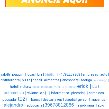
bauru |
valotti |
joaquim |
lucas |
luiz |
|
41792259808 |
empresas |
auto |
distribuidora |
pizza |
hagell |
alimentos |
lanchonete |
rodrigo |
endereço |
erick |
hotel |
victoria |
bar |
lucas marciano ventura guedes |
automotiva |
viviane |
cia |
'' |
informatica |
pizzaria |
' |
campinas |
tozi |
pousada |
banco |
descartaveis |
claudia |
gerson |
macarios |
39678812886 |
alejandro |
advocacia |
imobiliaria |
fabio |