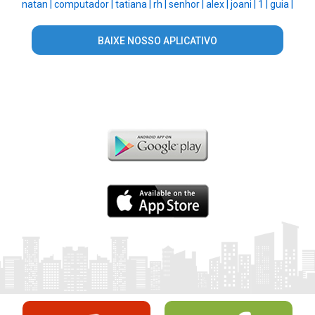
natan |
computador |
tatiana |
rh |
senhor |
alex |
joani |
1 |
guia |
BAIXE NOSSO APLICATIVO