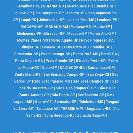
Garanhuns-PE
|
GOIÂNIA-GO
|
Guarapuava-PR
|
Guariba-SP
|
Iguapé-SP
|
Ilha Comprida-SP
|
Itabirito-MG
|
Itaquaquecetuba-
SP
|
Itaqui-RS
|
Jaboticabal-SP
|
Juiz de Fora-MG
|
Londrina-PR
|
MACAPÁ-AP
|
MANAUS-AM
|
Mariana-MG
|
Matão-SP
|
Medianeira-PR
|
Mirassol-SP
|
Mococa-SP
|
Monte Alto-SP
|
Montes Claros-MG
|
Morro Agudo-SP
|
Novo Progresso-PA
|
Olímpia-SP
|
Osasco-SP
|
Ouro Preto-MG
|
Peruíbe-SP
|
Piracicaba-SP
|
Pirassununga-SP
|
Ponta Porã-MS
|
Portel-PA
|
Porto Seguro-BA
|
Praia Grande-SP
|
Ribeirão Preto-SP
|
Rolim
de Moura-RO
|
Salto-SP
|
SALVADOR-BA
|
Samambaia-DF
|
Santa Maria-RS
|
São Bernardo Campo-SP
|
São Borja-RS
|
São
Carlos-SP
|
São João Paraíso-MG
|
São José Campos-SP
|
São
José do Rio Preto-SP
|
São Paulo (Itaquera)-SP
|
São Paulo
(Santo Amaro)-SP
|
São Pedro-SP
|
Sertãozinho-SP
|
Sete
Lagoas-MG
|
Sobral-CE
|
Sorocaba-SP
|
Taiobeiras-MG
|
Tangará
da Serra-MT
|
Tarauacá-AC
|
TERESINA-PI
|
Uruguaiana-RS
|
Vila
Velha-ES
|
Volta Redonda-RJ
|
Zona da Mata-MG