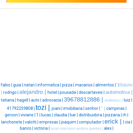
bauru
fabio |
guia |
natan |
informatica |
pizza |
macarios |
alimentos |
' |
alejandro |
automotiva |
|
rodrigo |
hotel |
pousada |
descartaveis |
39678812886 |
tatiana |
hagell |
auto |
advocacia |
luiz |
endereço |
tozi |
41792259808 |
joani |
imobiliaria |
senhor |
'' |
campinas |
gerson |
viviane |
1 |
lucas |
claudia |
bar |
distribuidora |
pizzaria |
rh |
erick |
lanchonete |
valotti |
empresas |
joaquim |
computador |
|
cia |
banco |
victoria |
alex |
lucas marciano ventura guedes |