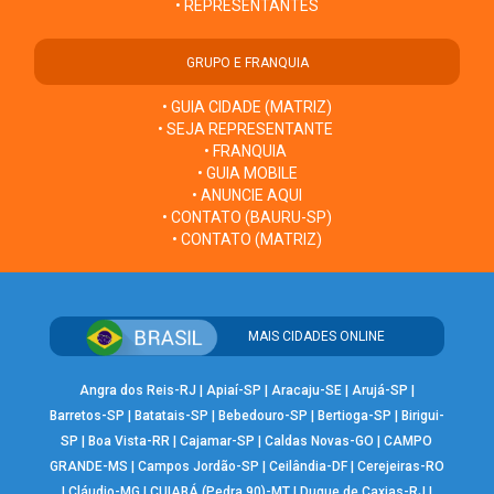
• REPRESENTANTES
GRUPO E FRANQUIA
• GUIA CIDADE (MATRIZ)
• SEJA REPRESENTANTE
• FRANQUIA
• GUIA MOBILE
• ANUNCIE AQUI
• CONTATO (BAURU-SP)
• CONTATO (MATRIZ)
MAIS CIDADES ONLINE
Angra dos Reis-RJ
|
Apiaí-SP
|
Aracaju-SE
|
Arujá-SP
|
Barretos-SP
|
Batatais-SP
|
Bebedouro-SP
|
Bertioga-SP
|
Birigui-
SP
|
Boa Vista-RR
|
Cajamar-SP
|
Caldas Novas-GO
|
CAMPO
GRANDE-MS
|
Campos Jordão-SP
|
Ceilândia-DF
|
Cerejeiras-RO
|
Cláudio-MG
|
CUIABÁ (Pedra 90)-MT
|
Duque de Caxias-RJ
|