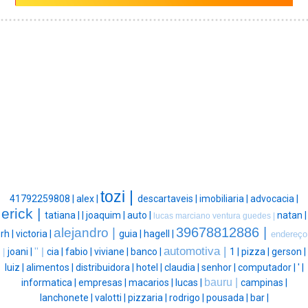
tozi |
41792259808 |
alex |
descartaveis |
imobiliaria |
advocacia |
erick |
tatiana |
|
joaquim |
auto |
natan |
lucas marciano ventura guedes |
39678812886 |
alejandro |
rh |
victoria |
guia |
hagell |
endereço
automotiva |
joani |
'' |
cia |
fabio |
viviane |
banco |
1 |
pizza |
gerson |
|
luiz |
alimentos |
distribuidora |
hotel |
claudia |
senhor |
computador |
' |
bauru |
informatica |
empresas |
macarios |
lucas |
campinas |
lanchonete |
valotti |
pizzaria |
rodrigo |
pousada |
bar |