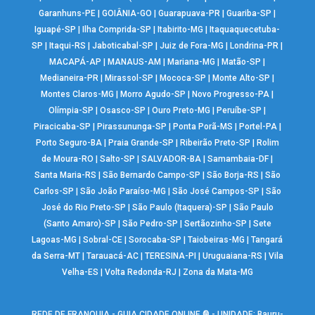
Garanhuns-PE
|
GOIÂNIA-GO
|
Guarapuava-PR
|
Guariba-SP
|
Iguapé-SP
|
Ilha Comprida-SP
|
Itabirito-MG
|
Itaquaquecetuba-
SP
|
Itaqui-RS
|
Jaboticabal-SP
|
Juiz de Fora-MG
|
Londrina-PR
|
MACAPÁ-AP
|
MANAUS-AM
|
Mariana-MG
|
Matão-SP
|
Medianeira-PR
|
Mirassol-SP
|
Mococa-SP
|
Monte Alto-SP
|
Montes Claros-MG
|
Morro Agudo-SP
|
Novo Progresso-PA
|
Olímpia-SP
|
Osasco-SP
|
Ouro Preto-MG
|
Peruíbe-SP
|
Piracicaba-SP
|
Pirassununga-SP
|
Ponta Porã-MS
|
Portel-PA
|
Porto Seguro-BA
|
Praia Grande-SP
|
Ribeirão Preto-SP
|
Rolim
de Moura-RO
|
Salto-SP
|
SALVADOR-BA
|
Samambaia-DF
|
Santa Maria-RS
|
São Bernardo Campo-SP
|
São Borja-RS
|
São
Carlos-SP
|
São João Paraíso-MG
|
São José Campos-SP
|
São
José do Rio Preto-SP
|
São Paulo (Itaquera)-SP
|
São Paulo
(Santo Amaro)-SP
|
São Pedro-SP
|
Sertãozinho-SP
|
Sete
Lagoas-MG
|
Sobral-CE
|
Sorocaba-SP
|
Taiobeiras-MG
|
Tangará
da Serra-MT
|
Tarauacá-AC
|
TERESINA-PI
|
Uruguaiana-RS
|
Vila
Velha-ES
|
Volta Redonda-RJ
|
Zona da Mata-MG
REDE DE FRANQUIA - GUIA CIDADE ONLINE ® - UNIDADE: Bauru-