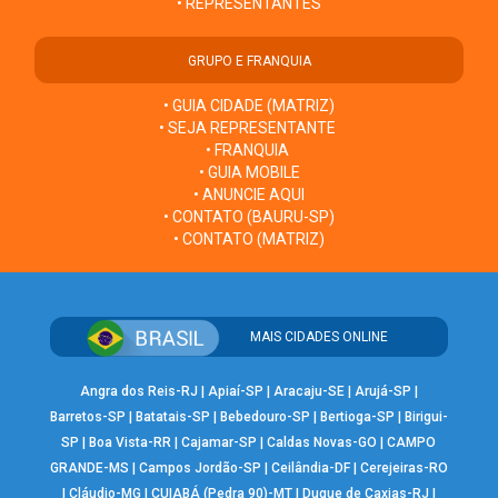
• REPRESENTANTES
GRUPO E FRANQUIA
• GUIA CIDADE (MATRIZ)
• SEJA REPRESENTANTE
• FRANQUIA
• GUIA MOBILE
• ANUNCIE AQUI
• CONTATO (BAURU-SP)
• CONTATO (MATRIZ)
MAIS CIDADES ONLINE
Angra dos Reis-RJ
|
Apiaí-SP
|
Aracaju-SE
|
Arujá-SP
|
Barretos-SP
|
Batatais-SP
|
Bebedouro-SP
|
Bertioga-SP
|
Birigui-
SP
|
Boa Vista-RR
|
Cajamar-SP
|
Caldas Novas-GO
|
CAMPO
GRANDE-MS
|
Campos Jordão-SP
|
Ceilândia-DF
|
Cerejeiras-RO
|
Cláudio-MG
|
CUIABÁ (Pedra 90)-MT
|
Duque de Caxias-RJ
|