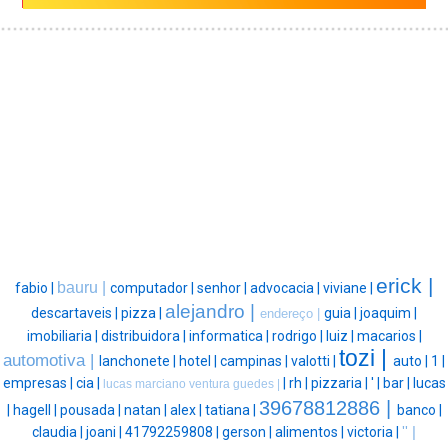
erick |
bauru |
fabio |
computador |
senhor |
advocacia |
viviane |
alejandro |
descartaveis |
pizza |
guia |
joaquim |
endereço |
imobiliaria |
distribuidora |
informatica |
rodrigo |
luiz |
macarios |
tozi |
automotiva |
lanchonete |
hotel |
campinas |
valotti |
auto |
1 |
empresas |
cia |
|
rh |
pizzaria |
' |
bar |
lucas
lucas marciano ventura guedes |
39678812886 |
|
hagell |
pousada |
natan |
alex |
tatiana |
banco |
claudia |
joani |
41792259808 |
gerson |
alimentos |
victoria |
'' |