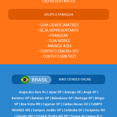
• REPRESENTANTES
GRUPO E FRANQUIA
• GUIA CIDADE (MATRIZ)
• SEJA REPRESENTANTE
• FRANQUIA
• GUIA MOBILE
• ANUNCIE AQUI
• CONTATO (BAURU-SP)
• CONTATO (MATRIZ)
MAIS CIDADES ONLINE
Angra dos Reis-RJ
|
Apiaí-SP
|
Aracaju-SE
|
Arujá-SP
|
Barretos-SP
|
Batatais-SP
|
Bebedouro-SP
|
Bertioga-SP
|
Birigui-
SP
|
Boa Vista-RR
|
Cajamar-SP
|
Caldas Novas-GO
|
CAMPO
GRANDE-MS
|
Campos Jordão-SP
|
Ceilândia-DF
|
Cerejeiras-RO
|
Cláudio-MG
|
CUIABÁ (Pedra 90)-MT
|
Duque de Caxias-RJ
|