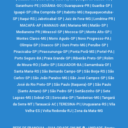
Garanhuns-PE
|
GOIÂNIA-GO
|
Guarapuava-PR
|
Guariba-SP
|
Iguapé-SP
|
Ilha Comprida-SP
|
Itabirito-MG
|
Itaquaquecetuba-
SP
|
Itaqui-RS
|
Jaboticabal-SP
|
Juiz de Fora-MG
|
Londrina-PR
|
MACAPÁ-AP
|
MANAUS-AM
|
Mariana-MG
|
Matão-SP
|
Medianeira-PR
|
Mirassol-SP
|
Mococa-SP
|
Monte Alto-SP
|
Montes Claros-MG
|
Morro Agudo-SP
|
Novo Progresso-PA
|
Olímpia-SP
|
Osasco-SP
|
Ouro Preto-MG
|
Peruíbe-SP
|
Piracicaba-SP
|
Pirassununga-SP
|
Ponta Porã-MS
|
Portel-PA
|
Porto Seguro-BA
|
Praia Grande-SP
|
Ribeirão Preto-SP
|
Rolim
de Moura-RO
|
Salto-SP
|
SALVADOR-BA
|
Samambaia-DF
|
Santa Maria-RS
|
São Bernardo Campo-SP
|
São Borja-RS
|
São
Carlos-SP
|
São João Paraíso-MG
|
São José Campos-SP
|
São
José do Rio Preto-SP
|
São Paulo (Itaquera)-SP
|
São Paulo
(Santo Amaro)-SP
|
São Pedro-SP
|
Sertãozinho-SP
|
Sete
Lagoas-MG
|
Sobral-CE
|
Sorocaba-SP
|
Taiobeiras-MG
|
Tangará
da Serra-MT
|
Tarauacá-AC
|
TERESINA-PI
|
Uruguaiana-RS
|
Vila
Velha-ES
|
Volta Redonda-RJ
|
Zona da Mata-MG
REDE DE FRANQUIA - GUIA CIDADE ONLINE ® - UNIDADE: Bauru-