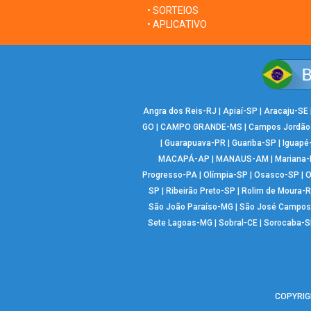
• SORTEIOS
• APLICATIVO
Angra dos Reis-RJ
|
Apiaí-SP
|
Aracaju-SE
GO
|
CAMPO GRANDE-MS
|
Campos Jordão
|
Guarapuava-PR
|
Guariba-SP
|
Iguapé
MACAPÁ-AP
|
MANAUS-AM
|
Mariana
Progresso-PA
|
Olímpia-SP
|
Osasco-SP
|
O
SP
|
Ribeirão Preto-SP
|
Rolim de Moura-
São João Paraíso-MG
|
São José Campos
Sete Lagoas-MG
|
Sobral-CE
|
Sorocaba-S
COPYRIGH