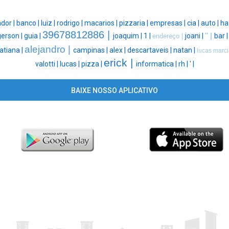
dor |
banco |
luiz |
rodrigo |
macarios |
pizzaria |
empresas |
cia |
auto |
ha
39678812886 |
gerson |
guia |
joaquim |
1 |
joani |
'' |
bar 
endereço |
alejandro |
atiana |
campinas |
alex |
descartaveis |
natan |
lucas marc
erick |
valotti |
lucas |
pizza |
informatica |
rh |
' |
BAIXE NOSSO APLICATIVO