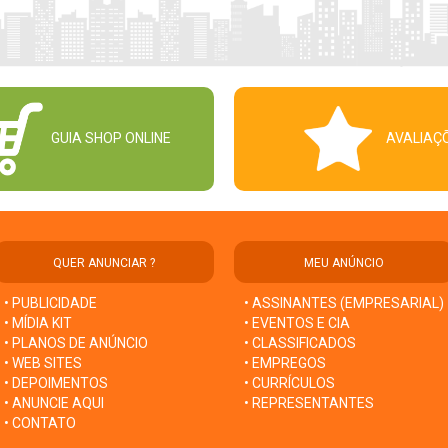
GUIA SHOP ONLINE
AVALIAÇ
QUER ANUNCIAR ?
MEU ANÚNCIO
• PUBLICIDADE
• ASSINANTES (EMPRESARIAL)
• MÍDIA KIT
• EVENTOS E CIA
• PLANOS DE ANÚNCIO
• CLASSIFICADOS
• WEB SITES
• EMPREGOS
• DEPOIMENTOS
• CURRÍCULOS
• ANUNCIE AQUI
• REPRESENTANTES
• CONTATO