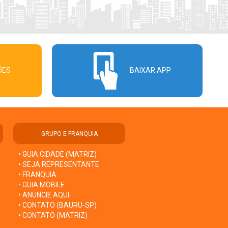
ÕES
BAIXAR APP
GRUPO E FRANQUIA
• GUIA CIDADE (MATRIZ)
• SEJA REPRESENTANTE
• FRANQUIA
• GUIA MOBILE
• ANUNCIE AQUI
• CONTATO (BAURU-SP)
• CONTATO (MATRIZ)