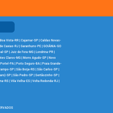
Boa Vista-RR
|
Cajamar-SP
|
Caldas Novas-
de Caxias-RJ
|
Garanhuns-PE
|
GOIÂNIA-GO
bal-SP
|
Juiz de Fora-MG
|
Londrina-PR
|
tes Claros-MG
|
Morro Agudo-SP
|
Novo
|
Portel-PA
|
Porto Seguro-BA
|
Praia Grande-
 Campo-SP
|
São Borja-RS
|
São Carlos-SP
|
aro)-SP
|
São Pedro-SP
|
Sertãozinho-SP
|
ana-RS
|
Vila Velha-ES
|
Volta Redonda-RJ
|
SERVADOS