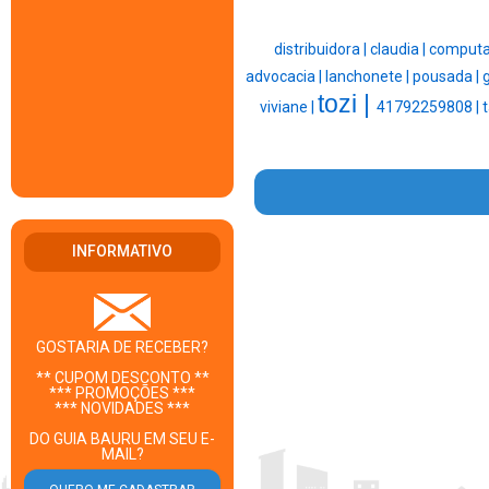
distribuidora |
claudia |
computa
advocacia |
lanchonete |
pousada |
tozi |
viviane |
41792259808 |
t
INFORMATIVO
GOSTARIA DE RECEBER?
** CUPOM DESCONTO **
*** PROMOÇÕES ***
*** NOVIDADES ***
DO GUIA BAURU EM SEU E-
MAIL?