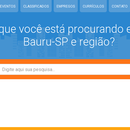
EVENTOS
CLASSIFICADOS
EMPREGOS
CURRÍCULOS
CONTATO
que você está procurando
Bauru-SP e região?