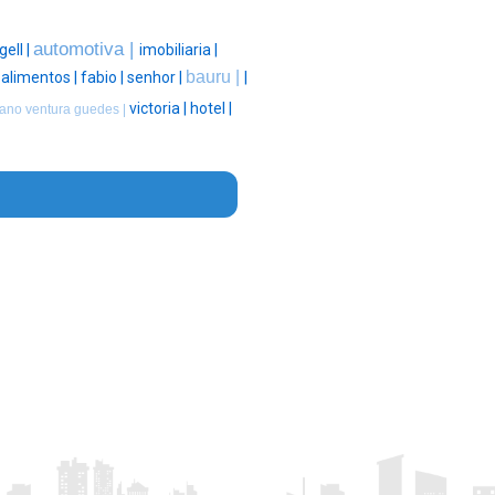
automotiva |
gell |
imobiliaria |
bauru |
|
alimentos |
fabio |
senhor |
|
victoria |
hotel |
iano ventura guedes |