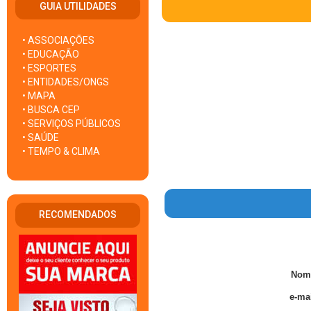
GUIA UTILIDADES
• ASSOCIAÇÕES
• EDUCAÇÃO
• ESPORTES
• ENTIDADES/ONGS
• MAPA
• BUSCA CEP
• SERVIÇOS PÚBLICOS
• SAÚDE
• TEMPO & CLIMA
RECOMENDADOS
Nom
e-mai