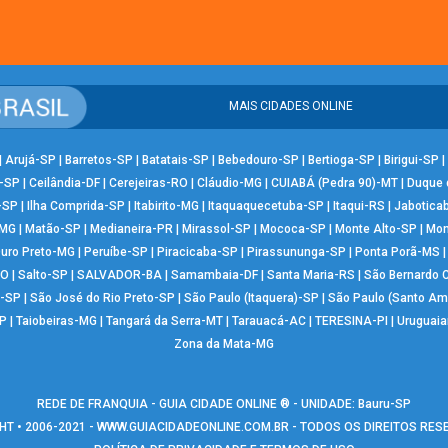
MAIS CIDADES ONLINE
|
Arujá-SP
|
Barretos-SP
|
Batatais-SP
|
Bebedouro-SP
|
Bertioga-SP
|
Birigui-SP
|
-SP
|
Ceilândia-DF
|
Cerejeiras-RO
|
Cláudio-MG
|
CUIABÁ (Pedra 90)-MT
|
Duque 
-SP
|
Ilha Comprida-SP
|
Itabirito-MG
|
Itaquaquecetuba-SP
|
Itaqui-RS
|
Jabotica
-MG
|
Matão-SP
|
Medianeira-PR
|
Mirassol-SP
|
Mococa-SP
|
Monte Alto-SP
|
Mon
uro Preto-MG
|
Peruíbe-SP
|
Piracicaba-SP
|
Pirassununga-SP
|
Ponta Porã-MS
RO
|
Salto-SP
|
SALVADOR-BA
|
Samambaia-DF
|
Santa Maria-RS
|
São Bernardo
-SP
|
São José do Rio Preto-SP
|
São Paulo (Itaquera)-SP
|
São Paulo (Santo Am
P
|
Taiobeiras-MG
|
Tangará da Serra-MT
|
Tarauacá-AC
|
TERESINA-PI
|
Uruguai
Zona da Mata-MG
REDE DE FRANQUIA - GUIA CIDADE ONLINE ® - UNIDADE: Bauru-SP
T • 2006-2021 -
WWW.GUIACIDADEONLINE.COM.BR
- TODOS OS DIREITOS RE