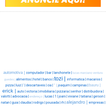
automotiva |
computador |
bar |
lanchonete |
lucas marciano ventura
tozi |
alimentos |
hotel |
banco |
informatica |
macarios |
guedes |
bauru |
pizza |
luiz |
' |
descartaveis |
cia |
'' |
joaquim |
campinas |
erick |
auto |
victoria |
imobiliaria |
pizzaria |
senhor |
distribuidora |
valotti |
advocacia |
lucas |
1 |
joani |
viviane |
tatiana |
gerson |
endereço |
alejandro |
natan |
guia |
claudia |
rodrigo |
pousada |
rh |
empresas |