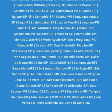
|
Cláudio-MG
|
CUIABÁ (Pedra 90)-MT
|
Duque de Caxias-RJ
|
Garanhuns-PE
|
GOIÂNIA-GO
|
Guarapuava-PR
|
Guariba-SP
|
Iguapé-SP
|
Ilha Comprida-SP
|
Itabirito-MG
|
Itaquaquecetuba-
SP
|
Itaqui-RS
|
Jaboticabal-SP
|
Juiz de Fora-MG
|
Londrina-PR
|
MACAPÁ-AP
|
MANAUS-AM
|
Mariana-MG
|
Matão-SP
|
Medianeira-PR
|
Mirassol-SP
|
Mococa-SP
|
Monte Alto-SP
|
Montes Claros-MG
|
Morro Agudo-SP
|
Novo Progresso-PA
|
Olímpia-SP
|
Osasco-SP
|
Ouro Preto-MG
|
Peruíbe-SP
|
Piracicaba-SP
|
Pirassununga-SP
|
Ponta Porã-MS
|
Portel-PA
|
Porto Seguro-BA
|
Praia Grande-SP
|
Ribeirão Preto-SP
|
Rolim
de Moura-RO
|
Salto-SP
|
SALVADOR-BA
|
Samambaia-DF
|
Santa Maria-RS
|
São Bernardo Campo-SP
|
São Borja-RS
|
São
Carlos-SP
|
São João Paraíso-MG
|
São José Campos-SP
|
São
José do Rio Preto-SP
|
São Paulo (Itaquera)-SP
|
São Paulo
(Santo Amaro)-SP
|
São Pedro-SP
|
Sertãozinho-SP
|
Sete
Lagoas-MG
|
Sobral-CE
|
Sorocaba-SP
|
Taiobeiras-MG
|
Tangará
da Serra-MT
|
Tarauacá-AC
|
TERESINA-PI
|
Uruguaiana-RS
|
Vila
Velha-ES
|
Volta Redonda-RJ
|
Zona da Mata-MG