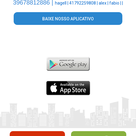
39678812886 |
hagell |
41792259808 |
alex |
fabio |
|
BAIXE NOSSO APLICATIVO