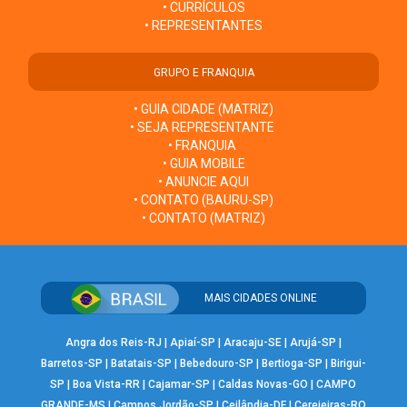
• CURRÍCULOS
• REPRESENTANTES
GRUPO E FRANQUIA
• GUIA CIDADE (MATRIZ)
• SEJA REPRESENTANTE
• FRANQUIA
• GUIA MOBILE
• ANUNCIE AQUI
• CONTATO (BAURU-SP)
• CONTATO (MATRIZ)
MAIS CIDADES ONLINE
Angra dos Reis-RJ
|
Apiaí-SP
|
Aracaju-SE
|
Arujá-SP
|
Barretos-SP
|
Batatais-SP
|
Bebedouro-SP
|
Bertioga-SP
|
Birigui-
SP
|
Boa Vista-RR
|
Cajamar-SP
|
Caldas Novas-GO
|
CAMPO
GRANDE-MS
|
Campos Jordão-SP
|
Ceilândia-DF
|
Cerejeiras-RO