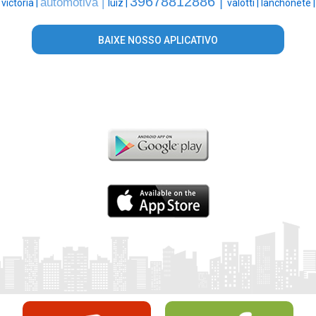
39678812886 |
automotiva |
victoria |
luiz |
valotti |
lanchonete |
BAIXE NOSSO APLICATIVO