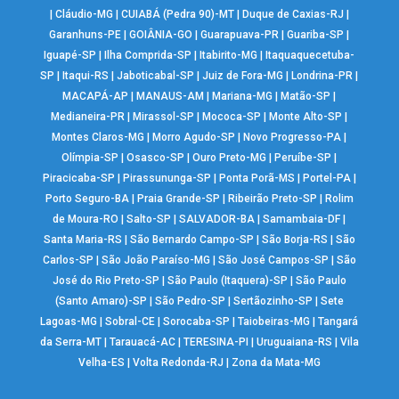
|
Cláudio-MG
|
CUIABÁ (Pedra 90)-MT
|
Duque de Caxias-RJ
|
Garanhuns-PE
|
GOIÂNIA-GO
|
Guarapuava-PR
|
Guariba-SP
|
Iguapé-SP
|
Ilha Comprida-SP
|
Itabirito-MG
|
Itaquaquecetuba-
SP
|
Itaqui-RS
|
Jaboticabal-SP
|
Juiz de Fora-MG
|
Londrina-PR
|
MACAPÁ-AP
|
MANAUS-AM
|
Mariana-MG
|
Matão-SP
|
Medianeira-PR
|
Mirassol-SP
|
Mococa-SP
|
Monte Alto-SP
|
Montes Claros-MG
|
Morro Agudo-SP
|
Novo Progresso-PA
|
Olímpia-SP
|
Osasco-SP
|
Ouro Preto-MG
|
Peruíbe-SP
|
Piracicaba-SP
|
Pirassununga-SP
|
Ponta Porã-MS
|
Portel-PA
|
Porto Seguro-BA
|
Praia Grande-SP
|
Ribeirão Preto-SP
|
Rolim
de Moura-RO
|
Salto-SP
|
SALVADOR-BA
|
Samambaia-DF
|
Santa Maria-RS
|
São Bernardo Campo-SP
|
São Borja-RS
|
São
Carlos-SP
|
São João Paraíso-MG
|
São José Campos-SP
|
São
José do Rio Preto-SP
|
São Paulo (Itaquera)-SP
|
São Paulo
(Santo Amaro)-SP
|
São Pedro-SP
|
Sertãozinho-SP
|
Sete
Lagoas-MG
|
Sobral-CE
|
Sorocaba-SP
|
Taiobeiras-MG
|
Tangará
da Serra-MT
|
Tarauacá-AC
|
TERESINA-PI
|
Uruguaiana-RS
|
Vila
Velha-ES
|
Volta Redonda-RJ
|
Zona da Mata-MG