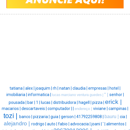
tatiana |
alex |
joaquim |
rh |
natan |
claudia |
empresas |
hotel |
imobiliaria |
informatica |
'' |
senhor |
lucas marciano ventura guedes |
erick |
pousada |
bar |
1 |
lucas |
distribuidora |
hagell |
pizza |
macarios |
descartaveis |
computador |
|
viviane |
campinas |
endereço |
tozi |
bauru |
banco |
pizzaria |
guia |
gerson |
41792259808 |
cia |
alejandro |
rodrigo |
auto |
fabio |
advocacia |
joani |
' |
alimentos |