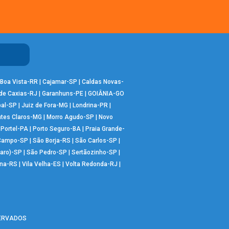
Boa Vista-RR
|
Cajamar-SP
|
Caldas Novas-
de Caxias-RJ
|
Garanhuns-PE
|
GOIÂNIA-GO
bal-SP
|
Juiz de Fora-MG
|
Londrina-PR
|
tes Claros-MG
|
Morro Agudo-SP
|
Novo
|
Portel-PA
|
Porto Seguro-BA
|
Praia Grande-
 Campo-SP
|
São Borja-RS
|
São Carlos-SP
|
aro)-SP
|
São Pedro-SP
|
Sertãozinho-SP
|
ana-RS
|
Vila Velha-ES
|
Volta Redonda-RJ
|
SERVADOS