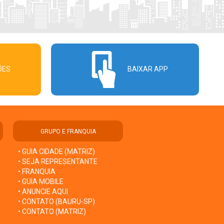
ÕES
BAIXAR APP
GRUPO E FRANQUIA
• GUIA CIDADE (MATRIZ)
• SEJA REPRESENTANTE
• FRANQUIA
• GUIA MOBILE
• ANUNCIE AQUI
• CONTATO (BAURU-SP)
• CONTATO (MATRIZ)