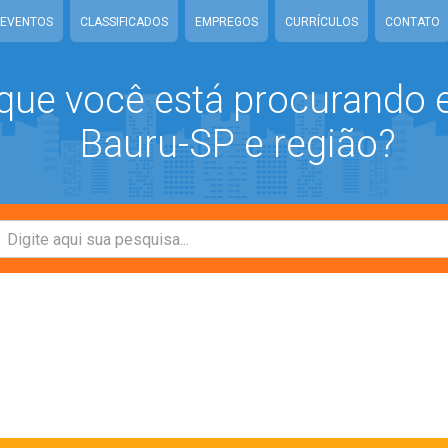
EVENTOS
CLASSIFICADOS
EMPREGOS
CURRÍCULOS
CONTATO
que você está procurando
Bauru-SP e região?