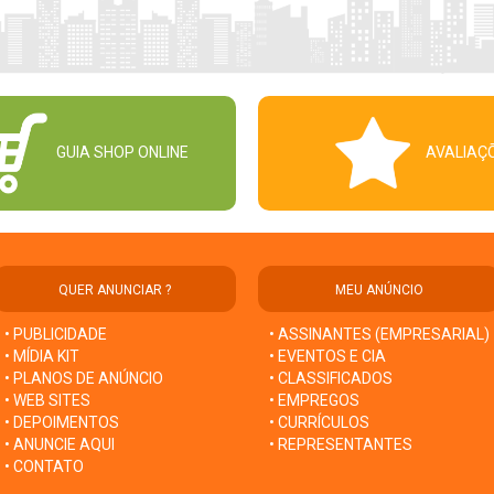
GUIA SHOP ONLINE
AVALIAÇ
QUER ANUNCIAR ?
MEU ANÚNCIO
• PUBLICIDADE
• ASSINANTES (EMPRESARIAL)
• MÍDIA KIT
• EVENTOS E CIA
• PLANOS DE ANÚNCIO
• CLASSIFICADOS
• WEB SITES
• EMPREGOS
• DEPOIMENTOS
• CURRÍCULOS
• ANUNCIE AQUI
• REPRESENTANTES
• CONTATO