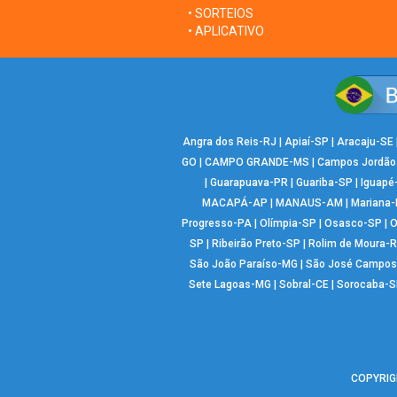
• SORTEIOS
• APLICATIVO
Angra dos Reis-RJ
|
Apiaí-SP
|
Aracaju-SE
GO
|
CAMPO GRANDE-MS
|
Campos Jordão
|
Guarapuava-PR
|
Guariba-SP
|
Iguapé
MACAPÁ-AP
|
MANAUS-AM
|
Mariana
Progresso-PA
|
Olímpia-SP
|
Osasco-SP
|
O
SP
|
Ribeirão Preto-SP
|
Rolim de Moura-
São João Paraíso-MG
|
São José Campos
Sete Lagoas-MG
|
Sobral-CE
|
Sorocaba-S
COPYRIGH