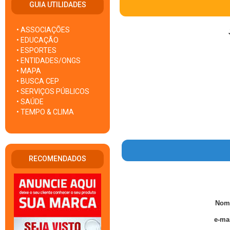
GUIA UTILIDADES
• ASSOCIAÇÕES
• EDUCAÇÃO
• ESPORTES
• ENTIDADES/ONGS
• MAPA
• BUSCA CEP
• SERVIÇOS PÚBLICOS
• SAÚDE
• TEMPO & CLIMA
RECOMENDADOS
Nom
e-mai