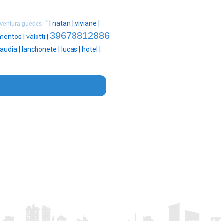
' |
natan |
viviane |
 ventura guedes |
39678812886
imentos |
valotti |
laudia |
lanchonete |
lucas |
hotel |