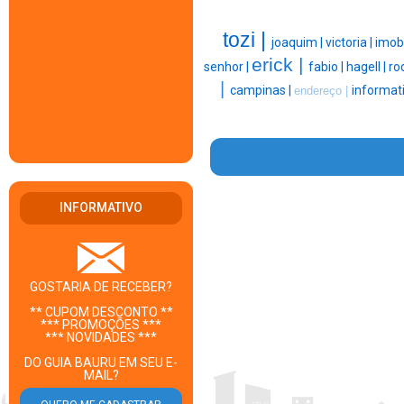
tozi |
joaquim |
victoria |
imobi
erick |
senhor |
fabio |
hagell |
ro
|
campinas |
informati
endereço |
INFORMATIVO
GOSTARIA DE RECEBER?
** CUPOM DESCONTO **
*** PROMOÇÕES ***
*** NOVIDADES ***
DO GUIA BAURU EM SEU E-
MAIL?