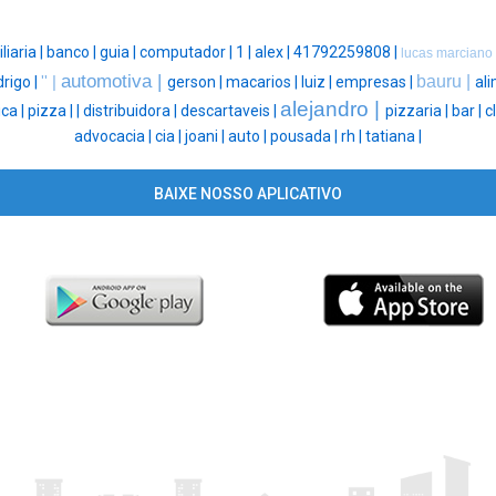
liaria |
banco |
guia |
computador |
1 |
alex |
41792259808 |
lucas marciano
automotiva |
bauru |
drigo |
'' |
gerson |
macarios |
luiz |
empresas |
al
alejandro |
ca |
pizza |
|
distribuidora |
descartaveis |
pizzaria |
bar |
c
advocacia |
cia |
joani |
auto |
pousada |
rh |
tatiana |
BAIXE NOSSO APLICATIVO