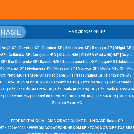
MAIS CIDADES ONLINE
|
Arujá-SP
|
Barretos-SP
|
Batatais-SP
|
Bebedouro-SP
|
Bertioga-SP
|
Birigui-SP
|
-SP
|
Ceilândia-DF
|
Cerejeiras-RO
|
Cláudio-MG
|
CUIABÁ (Pedra 90)-MT
|
Duque 
-SP
|
Ilha Comprida-SP
|
Itabirito-MG
|
Itaquaquecetuba-SP
|
Itaqui-RS
|
Jabotica
-MG
|
Matão-SP
|
Medianeira-PR
|
Mirassol-SP
|
Mococa-SP
|
Monte Alto-SP
|
Mon
uro Preto-MG
|
Peruíbe-SP
|
Piracicaba-SP
|
Pirassununga-SP
|
Ponta Porã-MS
RO
|
Salto-SP
|
SALVADOR-BA
|
Samambaia-DF
|
Santa Maria-RS
|
São Bernardo
-SP
|
São José do Rio Preto-SP
|
São Paulo (Itaquera)-SP
|
São Paulo (Santo Am
P
|
Taiobeiras-MG
|
Tangará da Serra-MT
|
Tarauacá-AC
|
TERESINA-PI
|
Uruguai
Zona da Mata-MG
REDE DE FRANQUIA - GUIA CIDADE ONLINE ® - UNIDADE: Bauru-SP
T • 2006-2021 -
WWW.GUIACIDADEONLINE.COM.BR
- TODOS OS DIREITOS RE