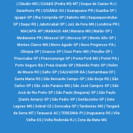
|
Cláudio-MG
|
CUIABÁ (Pedra 90)-MT
|
Duque de Caxias-RJ
|
Garanhuns-PE
|
GOIÂNIA-GO
|
Guarapuava-PR
|
Guariba-SP
|
Iguapé-SP
|
Ilha Comprida-SP
|
Itabirito-MG
|
Itaquaquecetuba-
SP
|
Itaqui-RS
|
Jaboticabal-SP
|
Juiz de Fora-MG
|
Londrina-PR
|
MACAPÁ-AP
|
MANAUS-AM
|
Mariana-MG
|
Matão-SP
|
Medianeira-PR
|
Mirassol-SP
|
Mococa-SP
|
Monte Alto-SP
|
Montes Claros-MG
|
Morro Agudo-SP
|
Novo Progresso-PA
|
Olímpia-SP
|
Osasco-SP
|
Ouro Preto-MG
|
Peruíbe-SP
|
Piracicaba-SP
|
Pirassununga-SP
|
Ponta Porã-MS
|
Portel-PA
|
Porto Seguro-BA
|
Praia Grande-SP
|
Ribeirão Preto-SP
|
Rolim
de Moura-RO
|
Salto-SP
|
SALVADOR-BA
|
Samambaia-DF
|
Santa Maria-RS
|
São Bernardo Campo-SP
|
São Borja-RS
|
São
Carlos-SP
|
São João Paraíso-MG
|
São José Campos-SP
|
São
José do Rio Preto-SP
|
São Paulo (Itaquera)-SP
|
São Paulo
(Santo Amaro)-SP
|
São Pedro-SP
|
Sertãozinho-SP
|
Sete
Lagoas-MG
|
Sobral-CE
|
Sorocaba-SP
|
Taiobeiras-MG
|
Tangará
da Serra-MT
|
Tarauacá-AC
|
TERESINA-PI
|
Uruguaiana-RS
|
Vila
Velha-ES
|
Volta Redonda-RJ
|
Zona da Mata-MG