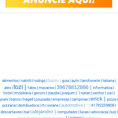
bauru |
alimentos |
valotti |
rodrigo |
guia |
auto |
lanchonete |
tatiana |
tozi |
39678812886 |
alex |
fabio |
macarios |
informatica |
hotel |
imobiliaria |
gerson |
claudia |
joaquim |
' |
natan |
senhor |
cia |
|
erick |
joani |
banco |
hagell |
pousada |
empresas |
campinas |
pizza |
automotiva |
pizzaria |
distribuidora |
rh |
viviane |
'' |
41792259808 |
alejandro |
descartaveis |
bar |
computador |
lucas |
advocacia |
luiz |
1 |
victoria |
endereço |
lucas marciano ventura guedes |