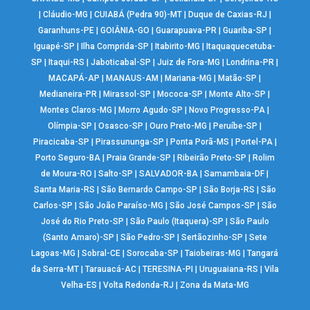
|
Cláudio-MG
|
CUIABÁ (Pedra 90)-MT
|
Duque de Caxias-RJ
|
Garanhuns-PE
|
GOIÂNIA-GO
|
Guarapuava-PR
|
Guariba-SP
|
Iguapé-SP
|
Ilha Comprida-SP
|
Itabirito-MG
|
Itaquaquecetuba-
SP
|
Itaqui-RS
|
Jaboticabal-SP
|
Juiz de Fora-MG
|
Londrina-PR
|
MACAPÁ-AP
|
MANAUS-AM
|
Mariana-MG
|
Matão-SP
|
Medianeira-PR
|
Mirassol-SP
|
Mococa-SP
|
Monte Alto-SP
|
Montes Claros-MG
|
Morro Agudo-SP
|
Novo Progresso-PA
|
Olímpia-SP
|
Osasco-SP
|
Ouro Preto-MG
|
Peruíbe-SP
|
Piracicaba-SP
|
Pirassununga-SP
|
Ponta Porã-MS
|
Portel-PA
|
Porto Seguro-BA
|
Praia Grande-SP
|
Ribeirão Preto-SP
|
Rolim
de Moura-RO
|
Salto-SP
|
SALVADOR-BA
|
Samambaia-DF
|
Santa Maria-RS
|
São Bernardo Campo-SP
|
São Borja-RS
|
São
Carlos-SP
|
São João Paraíso-MG
|
São José Campos-SP
|
São
José do Rio Preto-SP
|
São Paulo (Itaquera)-SP
|
São Paulo
(Santo Amaro)-SP
|
São Pedro-SP
|
Sertãozinho-SP
|
Sete
Lagoas-MG
|
Sobral-CE
|
Sorocaba-SP
|
Taiobeiras-MG
|
Tangará
da Serra-MT
|
Tarauacá-AC
|
TERESINA-PI
|
Uruguaiana-RS
|
Vila
Velha-ES
|
Volta Redonda-RJ
|
Zona da Mata-MG