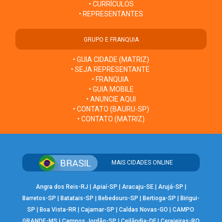
• CURRÍCULOS
• REPRESENTANTES
GRUPO E FRANQUIA
• GUIA CIDADE (MATRIZ)
• SEJA REPRESENTANTE
• FRANQUIA
• GUIA MOBILE
• ANUNCIE AQUI
• CONTATO (BAURU-SP)
• CONTATO (MATRIZ)
MAIS CIDADES ONLINE
Angra dos Reis-RJ
|
Apiaí-SP
|
Aracaju-SE
|
Arujá-SP
|
Barretos-SP
|
Batatais-SP
|
Bebedouro-SP
|
Bertioga-SP
|
Birigui-
SP
|
Boa Vista-RR
|
Cajamar-SP
|
Caldas Novas-GO
|
CAMPO
GRANDE-MS
|
Campos Jordão-SP
|
Ceilândia-DF
|
Cerejeiras-RO