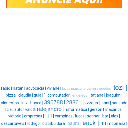
tozi |
fabio |
natan |
advocacia |
viviane |
lucas marciano ventura guedes |
pizza |
claudia |
guia |
' |
computador |
tatiana |
joaquim |
endereço |
39678812886 |
alimentos |
luiz |
banco |
pizzaria |
joani |
pousada
alejandro |
|
cia |
auto |
valotti |
informatica |
gerson |
macarios |
victoria |
empresas |
'' |
1 |
campinas |
lucas |
senhor |
bar |
alex |
erick |
bauru |
descartaveis |
rodrigo |
distribuidora |
rh |
imobiliaria |