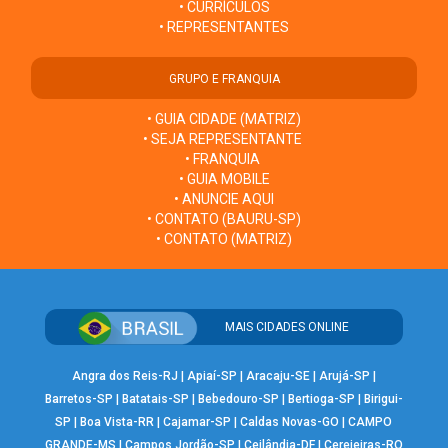
• CURRÍCULOS
• REPRESENTANTES
GRUPO E FRANQUIA
• GUIA CIDADE (MATRIZ)
• SEJA REPRESENTANTE
• FRANQUIA
• GUIA MOBILE
• ANUNCIE AQUI
• CONTATO (BAURU-SP)
• CONTATO (MATRIZ)
MAIS CIDADES ONLINE
Angra dos Reis-RJ
|
Apiaí-SP
|
Aracaju-SE
|
Arujá-SP
|
Barretos-SP
|
Batatais-SP
|
Bebedouro-SP
|
Bertioga-SP
|
Birigui-
SP
|
Boa Vista-RR
|
Cajamar-SP
|
Caldas Novas-GO
|
CAMPO
GRANDE-MS
|
Campos Jordão-SP
|
Ceilândia-DF
|
Cerejeiras-RO