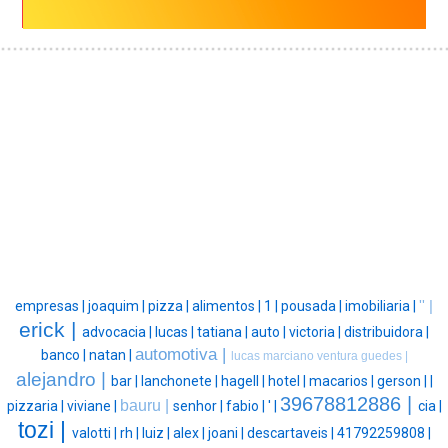
empresas |
joaquim |
pizza |
alimentos |
1 |
pousada |
imobiliaria |
'' |
erick |
advocacia |
lucas |
tatiana |
auto |
victoria |
distribuidora |
automotiva |
banco |
natan |
lucas marciano ventura guedes |
alejandro |
bar |
lanchonete |
hagell |
hotel |
macarios |
gerson |
|
39678812886 |
bauru |
pizzaria |
viviane |
senhor |
fabio |
' |
cia |
tozi |
valotti |
rh |
luiz |
alex |
joani |
descartaveis |
41792259808 |