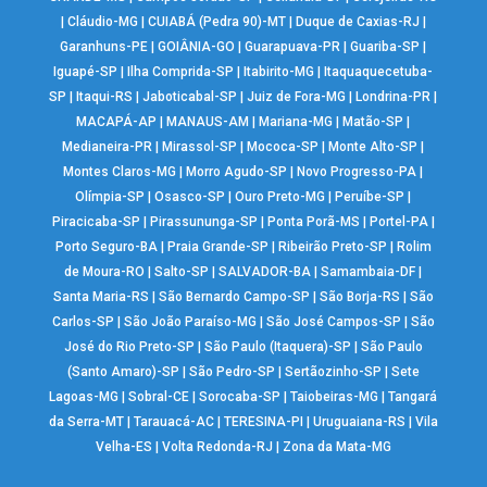
|
Cláudio-MG
|
CUIABÁ (Pedra 90)-MT
|
Duque de Caxias-RJ
|
Garanhuns-PE
|
GOIÂNIA-GO
|
Guarapuava-PR
|
Guariba-SP
|
Iguapé-SP
|
Ilha Comprida-SP
|
Itabirito-MG
|
Itaquaquecetuba-
SP
|
Itaqui-RS
|
Jaboticabal-SP
|
Juiz de Fora-MG
|
Londrina-PR
|
MACAPÁ-AP
|
MANAUS-AM
|
Mariana-MG
|
Matão-SP
|
Medianeira-PR
|
Mirassol-SP
|
Mococa-SP
|
Monte Alto-SP
|
Montes Claros-MG
|
Morro Agudo-SP
|
Novo Progresso-PA
|
Olímpia-SP
|
Osasco-SP
|
Ouro Preto-MG
|
Peruíbe-SP
|
Piracicaba-SP
|
Pirassununga-SP
|
Ponta Porã-MS
|
Portel-PA
|
Porto Seguro-BA
|
Praia Grande-SP
|
Ribeirão Preto-SP
|
Rolim
de Moura-RO
|
Salto-SP
|
SALVADOR-BA
|
Samambaia-DF
|
Santa Maria-RS
|
São Bernardo Campo-SP
|
São Borja-RS
|
São
Carlos-SP
|
São João Paraíso-MG
|
São José Campos-SP
|
São
José do Rio Preto-SP
|
São Paulo (Itaquera)-SP
|
São Paulo
(Santo Amaro)-SP
|
São Pedro-SP
|
Sertãozinho-SP
|
Sete
Lagoas-MG
|
Sobral-CE
|
Sorocaba-SP
|
Taiobeiras-MG
|
Tangará
da Serra-MT
|
Tarauacá-AC
|
TERESINA-PI
|
Uruguaiana-RS
|
Vila
Velha-ES
|
Volta Redonda-RJ
|
Zona da Mata-MG