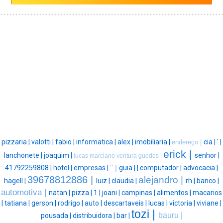
pizzaria |
valotti |
fabio |
informatica |
alex |
imobiliaria |
cia |
' |
endereço |
erick |
lanchonete |
joaquim |
senhor |
lucas marciano ventura guedes |
41792259808 |
hotel |
empresas |
'' |
guia |
|
computador |
advocacia |
39678812886 |
alejandro |
hagell |
luiz |
claudia |
rh |
banco |
automotiva |
natan |
pizza |
1 |
joani |
campinas |
alimentos |
macarios
|
tatiana |
gerson |
rodrigo |
auto |
descartaveis |
lucas |
victoria |
viviane |
tozi |
bauru |
pousada |
distribuidora |
bar |