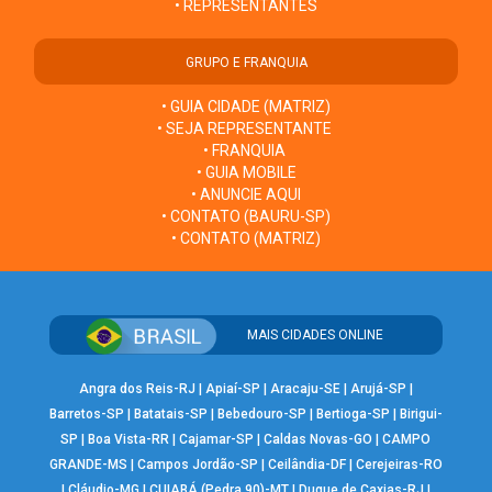
• REPRESENTANTES
GRUPO E FRANQUIA
• GUIA CIDADE (MATRIZ)
• SEJA REPRESENTANTE
• FRANQUIA
• GUIA MOBILE
• ANUNCIE AQUI
• CONTATO (BAURU-SP)
• CONTATO (MATRIZ)
MAIS CIDADES ONLINE
Angra dos Reis-RJ
|
Apiaí-SP
|
Aracaju-SE
|
Arujá-SP
|
Barretos-SP
|
Batatais-SP
|
Bebedouro-SP
|
Bertioga-SP
|
Birigui-
SP
|
Boa Vista-RR
|
Cajamar-SP
|
Caldas Novas-GO
|
CAMPO
GRANDE-MS
|
Campos Jordão-SP
|
Ceilândia-DF
|
Cerejeiras-RO
|
Cláudio-MG
|
CUIABÁ (Pedra 90)-MT
|
Duque de Caxias-RJ
|