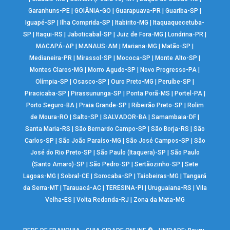
Garanhuns-PE
|
GOIÂNIA-GO
|
Guarapuava-PR
|
Guariba-SP
|
Iguapé-SP
|
Ilha Comprida-SP
|
Itabirito-MG
|
Itaquaquecetuba-
SP
|
Itaqui-RS
|
Jaboticabal-SP
|
Juiz de Fora-MG
|
Londrina-PR
|
MACAPÁ-AP
|
MANAUS-AM
|
Mariana-MG
|
Matão-SP
|
Medianeira-PR
|
Mirassol-SP
|
Mococa-SP
|
Monte Alto-SP
|
Montes Claros-MG
|
Morro Agudo-SP
|
Novo Progresso-PA
|
Olímpia-SP
|
Osasco-SP
|
Ouro Preto-MG
|
Peruíbe-SP
|
Piracicaba-SP
|
Pirassununga-SP
|
Ponta Porã-MS
|
Portel-PA
|
Porto Seguro-BA
|
Praia Grande-SP
|
Ribeirão Preto-SP
|
Rolim
de Moura-RO
|
Salto-SP
|
SALVADOR-BA
|
Samambaia-DF
|
Santa Maria-RS
|
São Bernardo Campo-SP
|
São Borja-RS
|
São
Carlos-SP
|
São João Paraíso-MG
|
São José Campos-SP
|
São
José do Rio Preto-SP
|
São Paulo (Itaquera)-SP
|
São Paulo
(Santo Amaro)-SP
|
São Pedro-SP
|
Sertãozinho-SP
|
Sete
Lagoas-MG
|
Sobral-CE
|
Sorocaba-SP
|
Taiobeiras-MG
|
Tangará
da Serra-MT
|
Tarauacá-AC
|
TERESINA-PI
|
Uruguaiana-RS
|
Vila
Velha-ES
|
Volta Redonda-RJ
|
Zona da Mata-MG