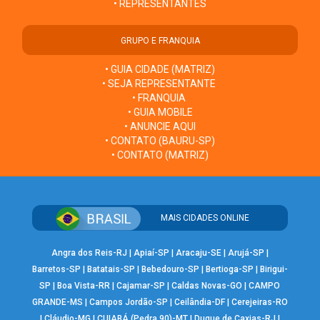
• REPRESENTANTES
GRUPO E FRANQUIA
• GUIA CIDADE (MATRIZ)
• SEJA REPRESENTANTE
• FRANQUIA
• GUIA MOBILE
• ANUNCIE AQUI
• CONTATO (BAURU-SP)
• CONTATO (MATRIZ)
MAIS CIDADES ONLINE
Angra dos Reis-RJ
|
Apiaí-SP
|
Aracaju-SE
|
Arujá-SP
|
Barretos-SP
|
Batatais-SP
|
Bebedouro-SP
|
Bertioga-SP
|
Birigui-
SP
|
Boa Vista-RR
|
Cajamar-SP
|
Caldas Novas-GO
|
CAMPO
GRANDE-MS
|
Campos Jordão-SP
|
Ceilândia-DF
|
Cerejeiras-RO
|
Cláudio-MG
|
CUIABÁ (Pedra 90)-MT
|
Duque de Caxias-RJ
|