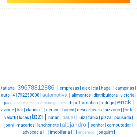
39678812886 |
tatiana |
empresas |
alex |
cia |
hagell |
campinas |
automotiva |
auto |
41792259808 |
alimentos |
distribuidora |
victoria |
erick |
guia |
rh |
informatica |
rodrigo |
lucas marciano ventura guedes |
viviane |
bar |
claudia |
' |
gerson |
banco |
descartaveis |
pizzaria |
|
hotel |
tozi |
bauru |
valotti |
lucas |
natan |
luiz |
fabio |
pizza |
pousada |
alejandro |
joani |
macarios |
lanchonete |
senhor |
computador |
advocacia |
'' |
imobiliaria |
1 |
joaquim |
endereço |