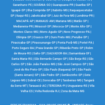
Garanhuns-PE
|
GOIÂNIA-GO
|
Guarapuava-PR
|
Guariba-SP
|
Iguapé-SP
|
Ilha Comprida-SP
|
Itabirito-MG
|
Itaquaquecetuba-
SP
|
Itaqui-RS
|
Jaboticabal-SP
|
Juiz de Fora-MG
|
Londrina-PR
|
MACAPÁ-AP
|
MANAUS-AM
|
Mariana-MG
|
Matão-SP
|
Medianeira-PR
|
Mirassol-SP
|
Mococa-SP
|
Monte Alto-SP
|
Montes Claros-MG
|
Morro Agudo-SP
|
Novo Progresso-PA
|
Olímpia-SP
|
Osasco-SP
|
Ouro Preto-MG
|
Peruíbe-SP
|
Piracicaba-SP
|
Pirassununga-SP
|
Ponta Porã-MS
|
Portel-PA
|
Porto Seguro-BA
|
Praia Grande-SP
|
Ribeirão Preto-SP
|
Rolim
de Moura-RO
|
Salto-SP
|
SALVADOR-BA
|
Samambaia-DF
|
Santa Maria-RS
|
São Bernardo Campo-SP
|
São Borja-RS
|
São
Carlos-SP
|
São João Paraíso-MG
|
São José Campos-SP
|
São
José do Rio Preto-SP
|
São Paulo (Itaquera)-SP
|
São Paulo
(Santo Amaro)-SP
|
São Pedro-SP
|
Sertãozinho-SP
|
Sete
Lagoas-MG
|
Sobral-CE
|
Sorocaba-SP
|
Taiobeiras-MG
|
Tangará
da Serra-MT
|
Tarauacá-AC
|
TERESINA-PI
|
Uruguaiana-RS
|
Vila
Velha-ES
|
Volta Redonda-RJ
|
Zona da Mata-MG