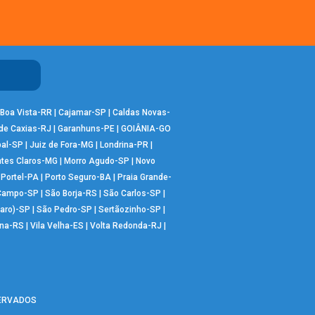
Boa Vista-RR
|
Cajamar-SP
|
Caldas Novas-
de Caxias-RJ
|
Garanhuns-PE
|
GOIÂNIA-GO
bal-SP
|
Juiz de Fora-MG
|
Londrina-PR
|
tes Claros-MG
|
Morro Agudo-SP
|
Novo
|
Portel-PA
|
Porto Seguro-BA
|
Praia Grande-
 Campo-SP
|
São Borja-RS
|
São Carlos-SP
|
aro)-SP
|
São Pedro-SP
|
Sertãozinho-SP
|
ana-RS
|
Vila Velha-ES
|
Volta Redonda-RJ
|
SERVADOS