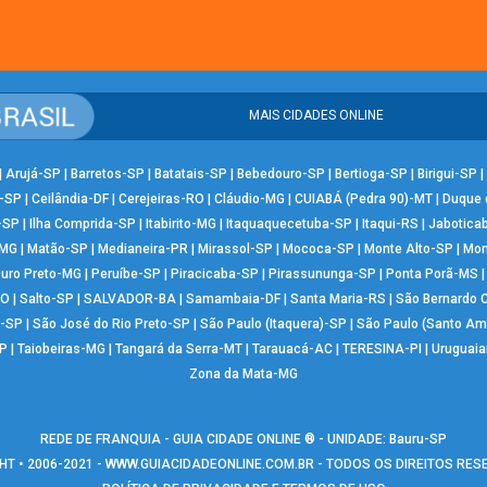
MAIS CIDADES ONLINE
|
Arujá-SP
|
Barretos-SP
|
Batatais-SP
|
Bebedouro-SP
|
Bertioga-SP
|
Birigui-SP
|
-SP
|
Ceilândia-DF
|
Cerejeiras-RO
|
Cláudio-MG
|
CUIABÁ (Pedra 90)-MT
|
Duque 
-SP
|
Ilha Comprida-SP
|
Itabirito-MG
|
Itaquaquecetuba-SP
|
Itaqui-RS
|
Jabotica
-MG
|
Matão-SP
|
Medianeira-PR
|
Mirassol-SP
|
Mococa-SP
|
Monte Alto-SP
|
Mon
uro Preto-MG
|
Peruíbe-SP
|
Piracicaba-SP
|
Pirassununga-SP
|
Ponta Porã-MS
RO
|
Salto-SP
|
SALVADOR-BA
|
Samambaia-DF
|
Santa Maria-RS
|
São Bernardo
-SP
|
São José do Rio Preto-SP
|
São Paulo (Itaquera)-SP
|
São Paulo (Santo Am
P
|
Taiobeiras-MG
|
Tangará da Serra-MT
|
Tarauacá-AC
|
TERESINA-PI
|
Uruguai
Zona da Mata-MG
REDE DE FRANQUIA - GUIA CIDADE ONLINE ® - UNIDADE: Bauru-SP
T • 2006-2021 -
WWW.GUIACIDADEONLINE.COM.BR
- TODOS OS DIREITOS RE