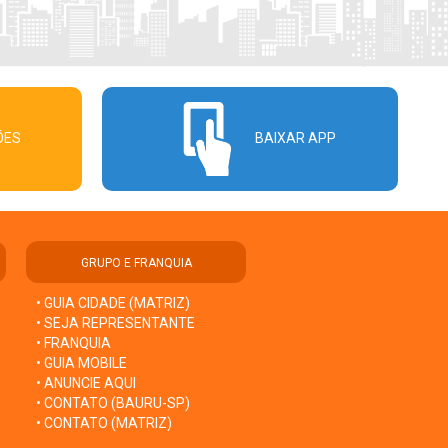
ÕES
BAIXAR APP
GRUPO E FRANQUIA
• GUIA CIDADE (MATRIZ)
• SEJA REPRESENTANTE
• FRANQUIA
• GUIA MOBILE
• ANUNCIE AQUI
• CONTATO (BAURU-SP)
• CONTATO (MATRIZ)