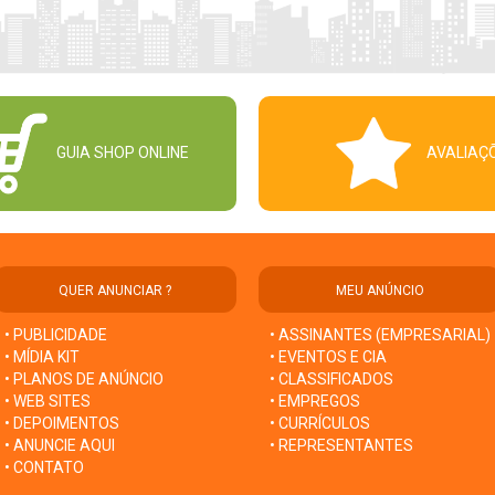
GUIA SHOP ONLINE
AVALIAÇ
QUER ANUNCIAR ?
MEU ANÚNCIO
• PUBLICIDADE
• ASSINANTES (EMPRESARIAL)
• MÍDIA KIT
• EVENTOS E CIA
• PLANOS DE ANÚNCIO
• CLASSIFICADOS
• WEB SITES
• EMPREGOS
• DEPOIMENTOS
• CURRÍCULOS
• ANUNCIE AQUI
• REPRESENTANTES
• CONTATO