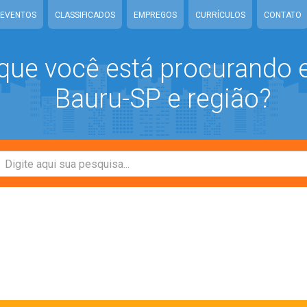
EVENTOS
CLASSIFICADOS
EMPREGOS
CURRÍCULOS
CONTATO
que você está procurando
Bauru-SP e região?