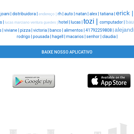
erick 
|
joani |
distribuidora |
rh |
auto |
natan |
alex |
tatiana |
endereço |
tozi |
bau
s |
hotel |
lucas |
computador |
lucas marciano ventura guedes |
alejand
 |
viviane |
pizza |
victoria |
banco |
alimentos |
41792259808 |
rodrigo |
pousada |
hagell |
macarios |
senhor |
claudia |
BAIXE NOSSO APLICATIVO