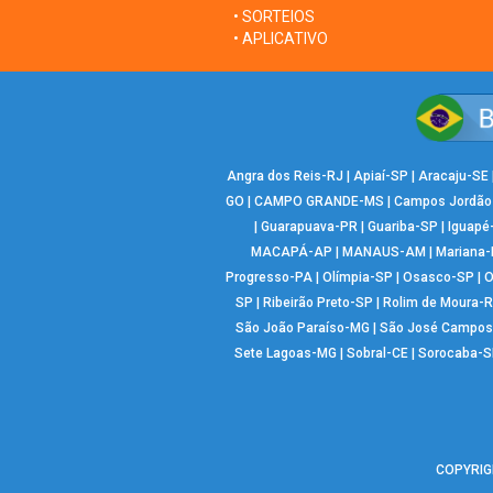
• SORTEIOS
• APLICATIVO
Angra dos Reis-RJ
|
Apiaí-SP
|
Aracaju-SE
GO
|
CAMPO GRANDE-MS
|
Campos Jordão
|
Guarapuava-PR
|
Guariba-SP
|
Iguapé
MACAPÁ-AP
|
MANAUS-AM
|
Mariana
Progresso-PA
|
Olímpia-SP
|
Osasco-SP
|
O
SP
|
Ribeirão Preto-SP
|
Rolim de Moura-
São João Paraíso-MG
|
São José Campos
Sete Lagoas-MG
|
Sobral-CE
|
Sorocaba-S
COPYRIGH