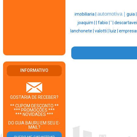
automotiva |
imobiliaria |
guia 
joaquim |
|
fabio |
' |
descartavei
lanchonete |
valotti |
luiz |
empresas
INFORMATIVO
GOSTARIA DE RECEBER?
** CUPOM DESCONTO **
*** PROMOÇÕES ***
*** NOVIDADES ***
DO GUIA BAURU EM SEU E-
MAIL?