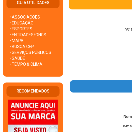
GUIA UTILIDADES
• ASSOCIAÇÕES
• EDUCAÇÃO
• ESPORTES
9511
• ENTIDADES/ONGS
• MAPA
• BUSCA CEP
• SERVIÇOS PÚBLICOS
• SAÚDE
• TEMPO & CLIMA
RECOMENDADOS
Nom
e-mai