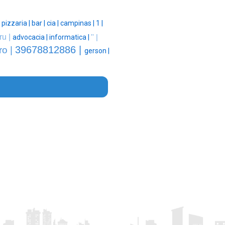
|
pizzaria |
bar |
cia |
campinas |
1 |
ru |
advocacia |
informatica |
'' |
39678812886 |
ro |
gerson |