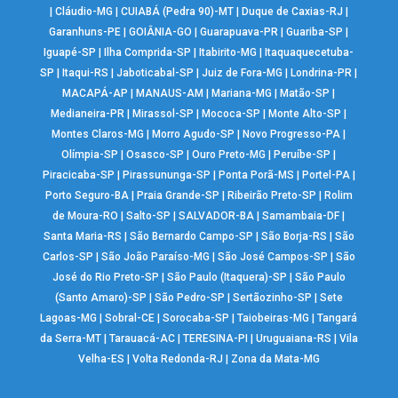
|
Cláudio-MG
|
CUIABÁ (Pedra 90)-MT
|
Duque de Caxias-RJ
|
Garanhuns-PE
|
GOIÂNIA-GO
|
Guarapuava-PR
|
Guariba-SP
|
Iguapé-SP
|
Ilha Comprida-SP
|
Itabirito-MG
|
Itaquaquecetuba-
SP
|
Itaqui-RS
|
Jaboticabal-SP
|
Juiz de Fora-MG
|
Londrina-PR
|
MACAPÁ-AP
|
MANAUS-AM
|
Mariana-MG
|
Matão-SP
|
Medianeira-PR
|
Mirassol-SP
|
Mococa-SP
|
Monte Alto-SP
|
Montes Claros-MG
|
Morro Agudo-SP
|
Novo Progresso-PA
|
Olímpia-SP
|
Osasco-SP
|
Ouro Preto-MG
|
Peruíbe-SP
|
Piracicaba-SP
|
Pirassununga-SP
|
Ponta Porã-MS
|
Portel-PA
|
Porto Seguro-BA
|
Praia Grande-SP
|
Ribeirão Preto-SP
|
Rolim
de Moura-RO
|
Salto-SP
|
SALVADOR-BA
|
Samambaia-DF
|
Santa Maria-RS
|
São Bernardo Campo-SP
|
São Borja-RS
|
São
Carlos-SP
|
São João Paraíso-MG
|
São José Campos-SP
|
São
José do Rio Preto-SP
|
São Paulo (Itaquera)-SP
|
São Paulo
(Santo Amaro)-SP
|
São Pedro-SP
|
Sertãozinho-SP
|
Sete
Lagoas-MG
|
Sobral-CE
|
Sorocaba-SP
|
Taiobeiras-MG
|
Tangará
da Serra-MT
|
Tarauacá-AC
|
TERESINA-PI
|
Uruguaiana-RS
|
Vila
Velha-ES
|
Volta Redonda-RJ
|
Zona da Mata-MG