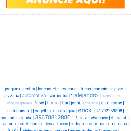
joaquim |
senhor |
lanchonete |
macarios |
lucas |
campinas |
pizza |
alejandro |
automotiva |
pizzaria |
alimentos |
' |
lucas marciano
bauru |
fabio |
bar |
joani |
alex |
natan |
endereço |
ventura guedes |
erick |
distribuidora |
|
hagell |
cia |
auto |
guia |
41792259808 |
39678812886 |
pousada |
claudia |
1 |
luiz |
advocacia |
rh |
valotti |
victoria |
hotel |
banco |
descartaveis |
rodrigo |
imobiliaria |
empresas |
tozi |
viviane |
tatiana |
gerson |
computador |
informatica |
'' |