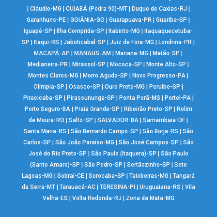
|
Cláudio-MG
|
CUIABÁ (Pedra 90)-MT
|
Duque de Caxias-RJ
|
Garanhuns-PE
|
GOIÂNIA-GO
|
Guarapuava-PR
|
Guariba-SP
|
Iguapé-SP
|
Ilha Comprida-SP
|
Itabirito-MG
|
Itaquaquecetuba-
SP
|
Itaqui-RS
|
Jaboticabal-SP
|
Juiz de Fora-MG
|
Londrina-PR
|
MACAPÁ-AP
|
MANAUS-AM
|
Mariana-MG
|
Matão-SP
|
Medianeira-PR
|
Mirassol-SP
|
Mococa-SP
|
Monte Alto-SP
|
Montes Claros-MG
|
Morro Agudo-SP
|
Novo Progresso-PA
|
Olímpia-SP
|
Osasco-SP
|
Ouro Preto-MG
|
Peruíbe-SP
|
Piracicaba-SP
|
Pirassununga-SP
|
Ponta Porã-MS
|
Portel-PA
|
Porto Seguro-BA
|
Praia Grande-SP
|
Ribeirão Preto-SP
|
Rolim
de Moura-RO
|
Salto-SP
|
SALVADOR-BA
|
Samambaia-DF
|
Santa Maria-RS
|
São Bernardo Campo-SP
|
São Borja-RS
|
São
Carlos-SP
|
São João Paraíso-MG
|
São José Campos-SP
|
São
José do Rio Preto-SP
|
São Paulo (Itaquera)-SP
|
São Paulo
(Santo Amaro)-SP
|
São Pedro-SP
|
Sertãozinho-SP
|
Sete
Lagoas-MG
|
Sobral-CE
|
Sorocaba-SP
|
Taiobeiras-MG
|
Tangará
da Serra-MT
|
Tarauacá-AC
|
TERESINA-PI
|
Uruguaiana-RS
|
Vila
Velha-ES
|
Volta Redonda-RJ
|
Zona da Mata-MG