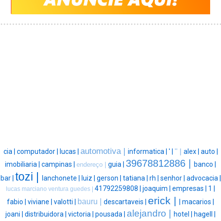
automotiva |
cia |
computador |
lucas |
informatica |
' |
'' |
alex |
auto |
39678812886 |
imobiliaria |
campinas |
guia |
banco |
endereço |
tozi |
bar |
lanchonete |
luiz |
gerson |
tatiana |
rh |
senhor |
advocacia |
41792259808 |
joaquim |
empresas |
1 |
lucas marciano ventura guedes |
erick |
bauru |
fabio |
viviane |
valotti |
descartaveis |
|
macarios |
alejandro |
joani |
distribuidora |
victoria |
pousada |
hotel |
hagell |