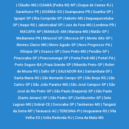
|
Cláudio-MG
|
CUIABÁ (Pedra 90)-MT
|
Duque de Caxias-RJ
|
Garanhuns-PE
|
GOIÂNIA-GO
|
Guarapuava-PR
|
Guariba-SP
|
Iguapé-SP
|
Ilha Comprida-SP
|
Itabirito-MG
|
Itaquaquecetuba-
SP
|
Itaqui-RS
|
Jaboticabal-SP
|
Juiz de Fora-MG
|
Londrina-PR
|
MACAPÁ-AP
|
MANAUS-AM
|
Mariana-MG
|
Matão-SP
|
Medianeira-PR
|
Mirassol-SP
|
Mococa-SP
|
Monte Alto-SP
|
Montes Claros-MG
|
Morro Agudo-SP
|
Novo Progresso-PA
|
Olímpia-SP
|
Osasco-SP
|
Ouro Preto-MG
|
Peruíbe-SP
|
Piracicaba-SP
|
Pirassununga-SP
|
Ponta Porã-MS
|
Portel-PA
|
Porto Seguro-BA
|
Praia Grande-SP
|
Ribeirão Preto-SP
|
Rolim
de Moura-RO
|
Salto-SP
|
SALVADOR-BA
|
Samambaia-DF
|
Santa Maria-RS
|
São Bernardo Campo-SP
|
São Borja-RS
|
São
Carlos-SP
|
São João Paraíso-MG
|
São José Campos-SP
|
São
José do Rio Preto-SP
|
São Paulo (Itaquera)-SP
|
São Paulo
(Santo Amaro)-SP
|
São Pedro-SP
|
Sertãozinho-SP
|
Sete
Lagoas-MG
|
Sobral-CE
|
Sorocaba-SP
|
Taiobeiras-MG
|
Tangará
da Serra-MT
|
Tarauacá-AC
|
TERESINA-PI
|
Uruguaiana-RS
|
Vila
Velha-ES
|
Volta Redonda-RJ
|
Zona da Mata-MG