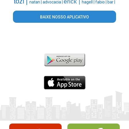
tozi |
erick |
natan |
advocacia |
hagell |
fabio |
bar |
BAIXE NOSSO APLICATIVO