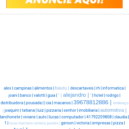
bauru |
alex |
campinas |
alimentos |
descartaveis |
rh |
informatica |
alejandro |
joani |
banco |
valotti |
guia |
'' |
' |
hotel |
rodrigo |
39678812886 |
distribuidora |
pousada |
|
cia |
macarios |
endereço
automotiva |
joaquim |
tatiana |
luiz |
pizzaria |
senhor |
imobiliaria |
|
lanchonete |
viviane |
auto |
lucas |
computador |
41792259808 |
claudia |
1 |
gerson |
victoria |
empresas |
pizza |
lucas marciano ventura guedes |