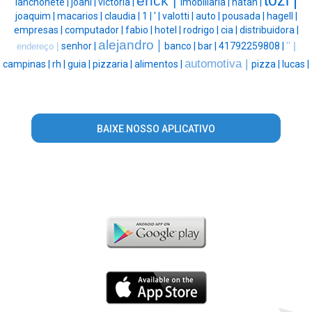
erick |
lanchonete |
joani |
victoria |
imobiliaria |
natan |
joaquim |
macarios |
claudia |
1 |
' |
valotti |
auto |
pousada |
hagell |
empresas |
computador |
fabio |
hotel |
rodrigo |
cia |
distribuidora |
alejandro |
senhor |
banco |
bar |
41792259808 |
'' |
endereço |
automotiva |
campinas |
rh |
guia |
pizzaria |
alimentos |
pizza |
lucas |
BAIXE NOSSO APLICATIVO