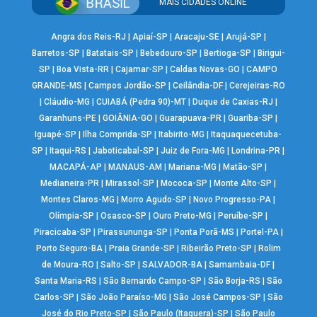
MAIS CIDADES ONLINE
Angra dos Reis-RJ
|
Apiaí-SP
|
Aracaju-SE
|
Arujá-SP
|
Barretos-SP
|
Batatais-SP
|
Bebedouro-SP
|
Bertioga-SP
|
Birigui-
SP
|
Boa Vista-RR
|
Cajamar-SP
|
Caldas Novas-GO
|
CAMPO
GRANDE-MS
|
Campos Jordão-SP
|
Ceilândia-DF
|
Cerejeiras-RO
|
Cláudio-MG
|
CUIABÁ (Pedra 90)-MT
|
Duque de Caxias-RJ
|
Garanhuns-PE
|
GOIÂNIA-GO
|
Guarapuava-PR
|
Guariba-SP
|
Iguapé-SP
|
Ilha Comprida-SP
|
Itabirito-MG
|
Itaquaquecetuba-
SP
|
Itaqui-RS
|
Jaboticabal-SP
|
Juiz de Fora-MG
|
Londrina-PR
|
MACAPÁ-AP
|
MANAUS-AM
|
Mariana-MG
|
Matão-SP
|
Medianeira-PR
|
Mirassol-SP
|
Mococa-SP
|
Monte Alto-SP
|
Montes Claros-MG
|
Morro Agudo-SP
|
Novo Progresso-PA
|
Olímpia-SP
|
Osasco-SP
|
Ouro Preto-MG
|
Peruíbe-SP
|
Piracicaba-SP
|
Pirassununga-SP
|
Ponta Porã-MS
|
Portel-PA
|
Porto Seguro-BA
|
Praia Grande-SP
|
Ribeirão Preto-SP
|
Rolim
de Moura-RO
|
Salto-SP
|
SALVADOR-BA
|
Samambaia-DF
|
Santa Maria-RS
|
São Bernardo Campo-SP
|
São Borja-RS
|
São
Carlos-SP
|
São João Paraíso-MG
|
São José Campos-SP
|
São
José do Rio Preto-SP
|
São Paulo (Itaquera)-SP
|
São Paulo