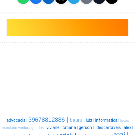
39678812886 |
bauru |
advocacia |
luiz |
informatica |
lucas
viviane |
tatiana |
gerson |
|
descartaveis |
alex |
marciano ventura guedes |
tozi |